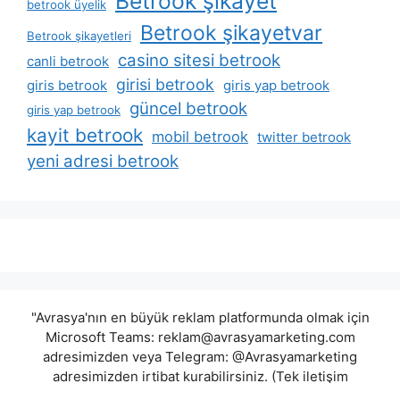
Betrook şikayet
betrook üyelik
Betrook şikayetvar
Betrook şikayetleri
casino sitesi betrook
canli betrook
girisi betrook
giris betrook
giris yap betrook
güncel betrook
giris yap betrook
kayit betrook
mobil betrook
twitter betrook
yeni adresi betrook
"Avrasya'nın en büyük reklam platformunda olmak için
Microsoft Teams:
reklam@avrasyamarketing.com
adresimizden veya Telegram: @Avrasyamarketing
adresimizden irtibat kurabilirsiniz. (Tek iletişim
adreslerimiz teams / telegram ve mail adresimizdir.