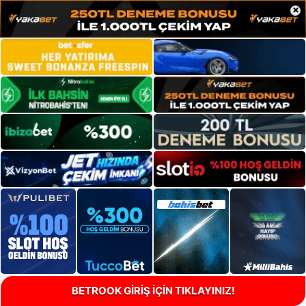
×
BETROOK GİRİŞ İÇİN TIKLAYINIZ!