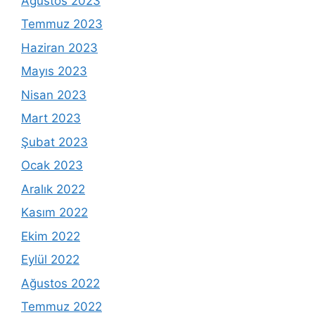
Ağustos 2023
Temmuz 2023
Haziran 2023
Mayıs 2023
Nisan 2023
Mart 2023
Şubat 2023
Ocak 2023
Aralık 2022
Kasım 2022
Ekim 2022
Eylül 2022
Ağustos 2022
Temmuz 2022