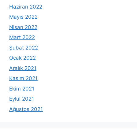
Haziran 2022
Mayıs 2022
Nisan 2022
Mart 2022
Şubat 2022
Ocak 2022
Aralık 2021
Kasım 2021
Ekim 2021
Eylül 2021
Ağustos 2021