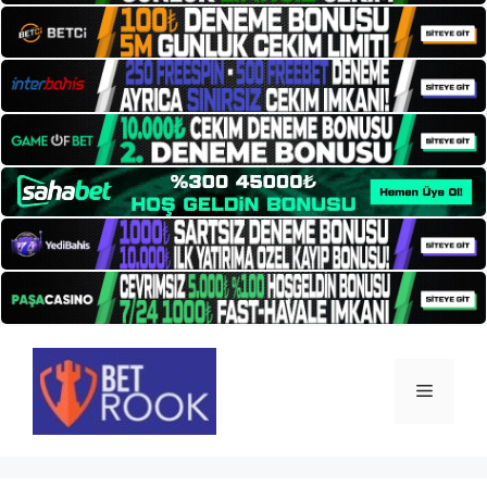
İçeriğe
atla
Menü