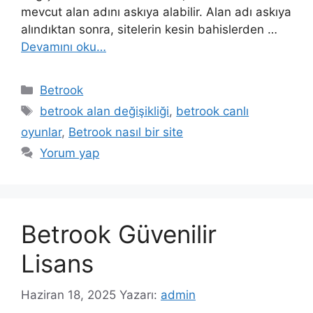
mevcut alan adını askıya alabilir. Alan adı askıya
alındıktan sonra, sitelerin kesin bahislerden …
Devamını oku…
Kategoriler
Betrook
Etiketler
betrook alan değişikliği
,
betrook canlı
oyunlar
,
Betrook nasıl bir site
Yorum yap
Betrook Güvenilir
Lisans
Haziran 18, 2025
Yazarı:
admin