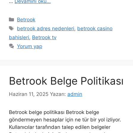
…
Devamını oku…
Kategoriler
Betrook
Etiketler
betrook adres nedenleri
,
betrook casino
bahisleri
,
Betrook tv
Yorum yap
Betrook Belge Politikası
Haziran 11, 2025
Yazarı:
admin
Betrook belge politikası Betrook belge
göndermeyen hesaplar için ne tür bir yol izliyor.
Kullanıcılar tarafından talep edilen belgeler