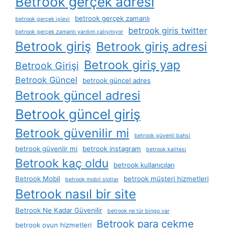
Betrook gerçek adresi
betrook gerçek zamanlı
betrook gerçek i̇şlevi
betrook giris twitter
betrook gerçek zamanlı yardım çalışmıyor
Betrook giriş
Betrook giriş adresi
Betrook giriş yap
Betrook Girişi
Betrook Güncel
betrook güncel adres
Betrook güncel adresi
Betrook güncel giriş
Betrook güvenilir mi
betrook güvenli bahsi
betrook güvenlir mi
betrook instagram
betrook kalitesi
Betrook kaç oldu
betrook kullanıcıları
Betrook Mobil
betrook müşteri hizmetleri
betrook mobil slotlar
Betrook nasıl bir site
Betrook Ne Kadar Güvenilir
betrook ne tür bingo var
Betrook para çekme
betrook oyun hizmetleri