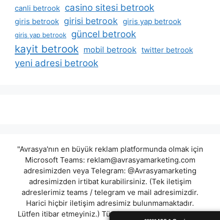
casino sitesi betrook
canli betrook
girisi betrook
giris betrook
giris yap betrook
güncel betrook
giris yap betrook
kayit betrook
mobil betrook
twitter betrook
yeni adresi betrook
"Avrasya'nın en büyük reklam platformunda olmak için
Microsoft Teams:
reklam@avrasyamarketing.com
adresimizden veya Telegram: @Avrasyamarketing
adresimizden irtibat kurabilirsiniz. (Tek iletişim
adreslerimiz teams / telegram ve mail adresimizdir.
Harici hiçbir iletişim adresimiz bulunmamaktadır.
Lütfen itibar etmeyiniz.) Türkiye yasalarına göre 7258