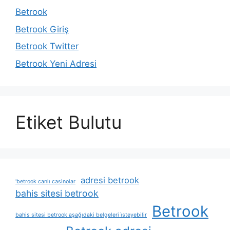
Betrook
Betrook Giriş
Betrook Twitter
Betrook Yeni Adresi
Etiket Bulutu
adresi betrook
'betrook canlı casinolar
bahis sitesi betrook
Betrook
bahis sitesi betrook aşağıdaki belgeleri i̇steyebilir