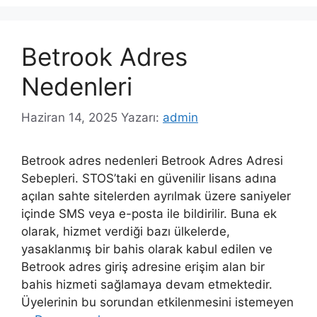
Betrook Adres
Nedenleri
Haziran 14, 2025
Yazarı:
admin
Betrook adres nedenleri Betrook Adres Adresi
Sebepleri. STOS’taki en güvenilir lisans adına
açılan sahte sitelerden ayrılmak üzere saniyeler
içinde SMS veya e-posta ile bildirilir. Buna ek
olarak, hizmet verdiği bazı ülkelerde,
yasaklanmış bir bahis olarak kabul edilen ve
Betrook adres giriş adresine erişim alan bir
bahis hizmeti sağlamaya devam etmektedir.
Üyelerinin bu sorundan etkilenmesini istemeyen