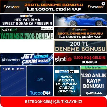
×
BETROOK GİRİŞ İÇİN TIKLAYINIZ!