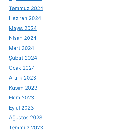
Temmuz 2024
Haziran 2024
Mayıs 2024
Nisan 2024
Mart 2024
Şubat 2024
Ocak 2024
Aralık 2023
Kasım 2023
Ekim 2023
Eylül 2023
Ağustos 2023
Temmuz 2023