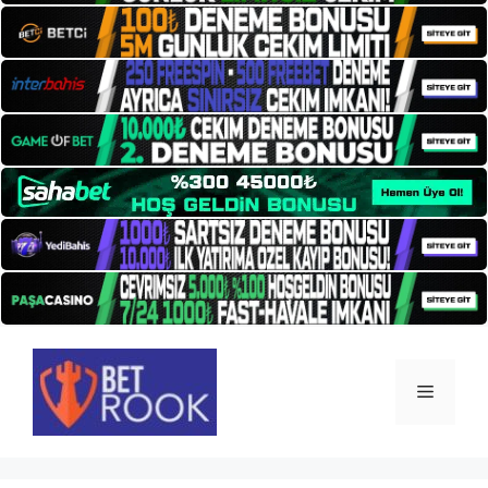
İçeriğe
atla
Menü