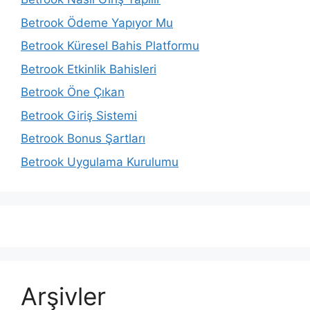
Betrook Ödeme Yapıyor Mu
Betrook Küresel Bahis Platformu
Betrook Etkinlik Bahisleri
Betrook Öne Çıkan
Betrook Giriş Sistemi
Betrook Bonus Şartları
Betrook Uygulama Kurulumu
Arşivler