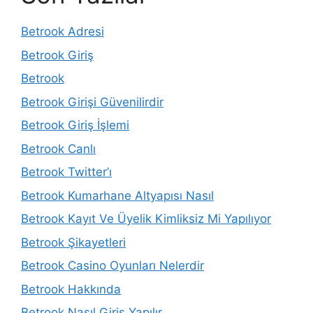
Betrook Adresi
Betrook Giriş
Betrook
Betrook Girişi Güvenilirdir
Betrook Giriş İşlemi
Betrook Canlı
Betrook Twitter’ı
Betrook Kumarhane Altyapısı Nasıl
Betrook Kayıt Ve Üyelik Kimliksiz Mi Yapılıyor
Betrook Şikayetleri
Betrook Casino Oyunları Nelerdir
Betrook Hakkında
Betrook Nasıl Giriş Yapılır