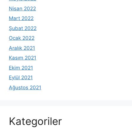
Nisan 2022
Mart 2022
Şubat 2022
Ocak 2022
Aralık 2021
Kasım 2021
Ekim 2021
Eylül 2021
Ağustos 2021
Kategoriler