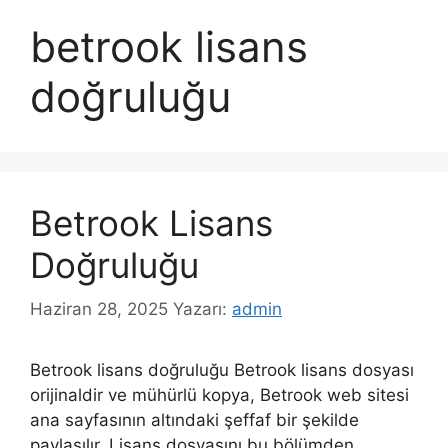
betrook lisans
doğruluğu
Betrook Lisans
Doğruluğu
Haziran 28, 2025
Yazarı:
admin
Betrook lisans doğruluğu Betrook lisans dosyası
orijinaldir ve mühürlü kopya, Betrook web sitesi
ana sayfasının altındaki şeffaf bir şekilde
paylaşılır. Lisans dosyasını bu bölümden