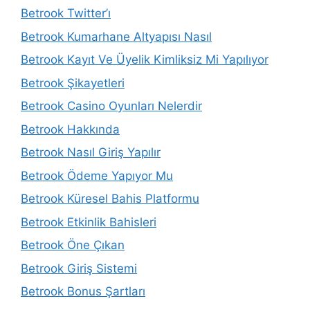
Betrook Twitter’ı
Betrook Kumarhane Altyapısı Nasıl
Betrook Kayıt Ve Üyelik Kimliksiz Mi Yapılıyor
Betrook Şikayetleri
Betrook Casino Oyunları Nelerdir
Betrook Hakkında
Betrook Nasıl Giriş Yapılır
Betrook Ödeme Yapıyor Mu
Betrook Küresel Bahis Platformu
Betrook Etkinlik Bahisleri
Betrook Öne Çıkan
Betrook Giriş Sistemi
Betrook Bonus Şartları