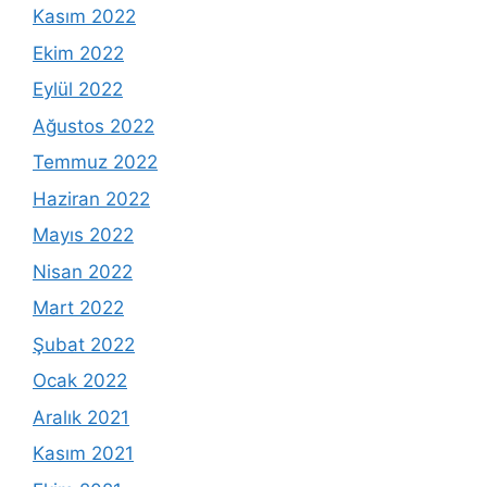
Kasım 2022
Ekim 2022
Eylül 2022
Ağustos 2022
Temmuz 2022
Haziran 2022
Mayıs 2022
Nisan 2022
Mart 2022
Şubat 2022
Ocak 2022
Aralık 2021
Kasım 2021