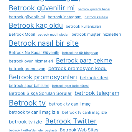
Betrook güvenilir mi
betrook güvenli bahsi
betrook güvenlir mi
betrook instagram
betrook kalitesi
Betrook kaç oldu
betrook kullanıcıları
Betrook Mobil
betrook müşteri hizmetleri
betrook mobil slotlar
Betrook nasıl bir site
Betrook Ne Kadar Güvenilir
betrook ne tür bingo var
Betrook para çekme
betrook oyun hizmetleri
betrook promosyon kodu
betrook promosyon
Betrook promosyonları
betrook sitesi
betrook spor bahisleri
betrook spor i̇ade süresi
betrook telegram
Betrook Sıkça Sorulan Sorular
Betrook tv
betrook tv canli maç
betrook tv canli maç izle
betrook tv canli maç izle
Betrook Twitter
betrook tv izle
Betrook Web Sitesi
betrook twitter'da neler paylaştı