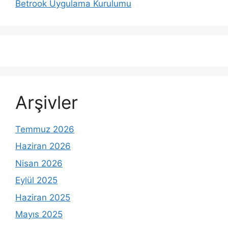
Betrook Uygulama Kurulumu
Arşivler
Temmuz 2026
Haziran 2026
Nisan 2026
Eylül 2025
Haziran 2025
Mayıs 2025