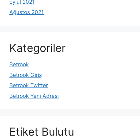
Eylül 2021
Ağustos 2021
Kategoriler
Betrook
Betrook Giriş
Betrook Twitter
Betrook Yeni Adresi
Etiket Bulutu