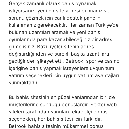
Gerçek zamanlı olarak bahis oynamak
istiyorsanız, yeni bir site adresi bulmanız ve
sorunu çözmek için canlı destek panelini
kullanmanız gerekecektir. Her zaman Türkiye’de
bulunan uzantıları aramalı ve yeni bahis
oyunlarında para kazanabileceğiniz bir adres
girmelisiniz. Bazı üyeler sitenin adres
değiştirdiğinden ve sürekli başka uzantılara
geçtiğinden şikayet etti. Betrook, spor ve casino
içeriğine bahis yapmak isteyenlere uygun tüm
yatırım seçenekleri için uygun yatırım avantajları
sunmaktadır.
Bu bahis sitesinin en güzel yanlarından biri de
müşterilerine sunduğu bonuslardır. Sektör web
siteleri tarafından sunulan rekabetçi bonus
seçenekleri, her bahis sitesi için farklıdır.
Betrook bahis sitesinin mükemmel bonus