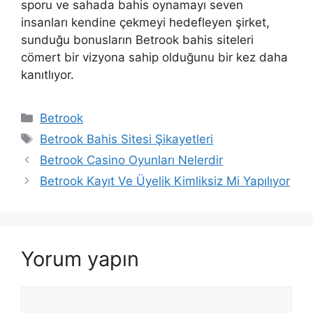
sporu ve sahada bahis oynamayı seven
insanları kendine çekmeyi hedefleyen şirket,
sunduğu bonusların Betrook bahis siteleri
cömert bir vizyona sahip olduğunu bir kez daha
kanıtlıyor.
Kategoriler
Betrook
Etiketler
Betrook Bahis Sitesi Şikayetleri
Yazı
Betrook Casino Oyunları Nelerdir
dolaşımı
Betrook Kayıt Ve Üyelik Kimliksiz Mi Yapılıyor
Yorum yapın
Yorum