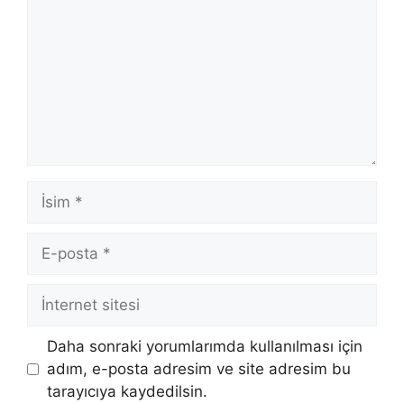
İsim
E-
posta
İnternet
sitesi
Daha sonraki yorumlarımda kullanılması için
adım, e-posta adresim ve site adresim bu
tarayıcıya kaydedilsin.