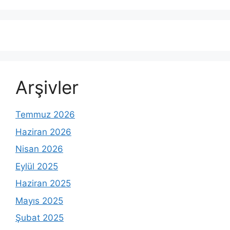
Arşivler
Temmuz 2026
Haziran 2026
Nisan 2026
Eylül 2025
Haziran 2025
Mayıs 2025
Şubat 2025