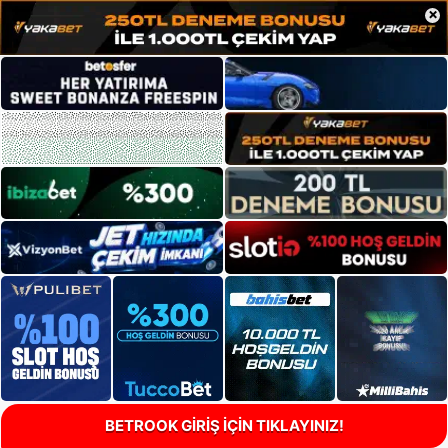
×
BETROOK GİRİŞ İÇİN TIKLAYINIZ!