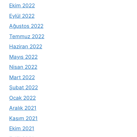
Ekim 2022
Eylül 2022
Ağustos 2022
Temmuz 2022
Haziran 2022
Mayıs 2022
Nisan 2022
Mart 2022
Şubat 2022
Ocak 2022
Aralık 2021
Kasım 2021
Ekim 2021