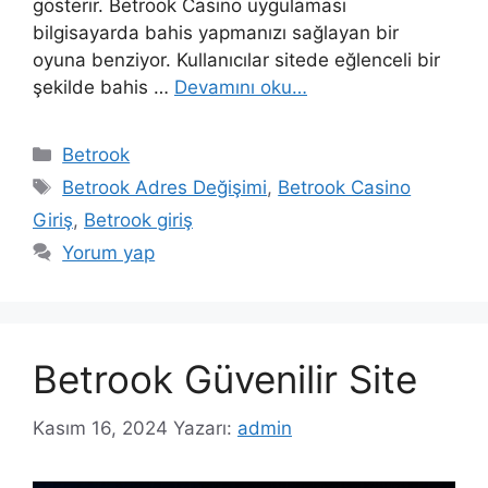
gösterir. Betrook Casino uygulaması
bilgisayarda bahis yapmanızı sağlayan bir
oyuna benziyor. Kullanıcılar sitede eğlenceli bir
şekilde bahis …
Devamını oku…
Kategoriler
Betrook
Etiketler
Betrook Adres Değişimi
,
Betrook Casino
Giriş
,
Betrook giriş
Yorum yap
Betrook Güvenilir Site
Kasım 16, 2024
Yazarı:
admin