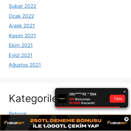
Şubat 2022
Ocak 2022
Aralık 2021
Kasım 2021
Ekim 2021
Eylül 2021
Ağustos 2021
Kategoriler
Betrook
×
Betrook Giriş