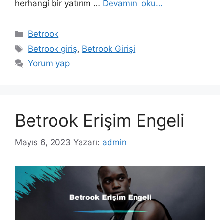
herhangi bir yatırım …
Devamını oku…
Kategoriler
Betrook
Etiketler
Betrook giriş
,
Betrook Girişi
Yorum yap
Betrook Erişim Engeli
Mayıs 6, 2023
Yazarı:
admin