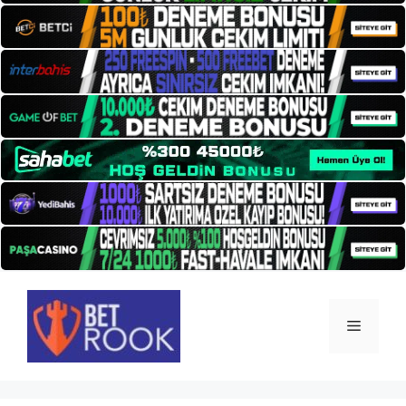
İçeriğe
atla
Menü