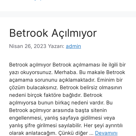
Betrook Açılmıyor
Nisan 26, 2023
Yazarı:
admin
Betrook açılmıyor Betrook açılmaması ile ilgili bir
yazı okuyorsunuz. Merhaba. Bu makale Betrook
açamama sorununu açıklamaktadır. Eminim bir
çözüm bulacaksınız. Betrook belirsiz olmasının
nedeni birçok faktöre bağlıdır. Betrook
açılmıyorsa bunun birkaç nedeni vardır. Bu
Betrook açılmıyor arasında başta sitenin
engellenmesi, yanlış sayfaya gidilmesi veya
yanlış şifre girilmesi sayılabilir. Her şeyi ayrıntılı
olarak anlatacağım. Çünkü diğer …
Devamını