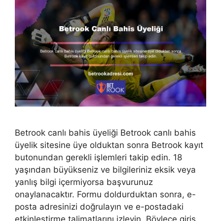
Betrook canlı bahis üyeliği Betrook canlı bahis
üyelik sitesine üye olduktan sonra Betrook kayıt
butonundan gerekli işlemleri takip edin. 18
yaşından büyükseniz ve bilgileriniz eksik veya
yanlış bilgi içermiyorsa başvurunuz
onaylanacaktır. Formu doldurduktan sonra, e-
posta adresinizi doğrulayın ve e-postadaki
etkinleştirme talimatlarını izleyin. Böylece giriş