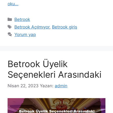
oku…
Kategoriler
Betrook
Etiketler
Betrook Açılmıyor
,
Betrook giriş
Yorum yap
Betrook Üyelik
Seçenekleri Arasındaki
Nisan 22, 2023
Yazarı:
admin