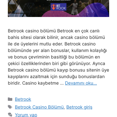
Betrook casino bölümü Betrook en çok canlı
bahis sitesi olarak bilinir, ancak casino bölümü
ile de üyelerini mutlu eder. Betrook casino
bölümünde yer alan bonuslar, kullanım kolaylığı
ve bonus çevriminin basitliği bu bölümün en
çekici özelliklerinden biri gibi görünüyor. Ayrıca
Betrook casino bölümü kayıp bonusu sitenin üye
kayıplarını azaltmak için sunduğu bonuslardan
biridir. Casino kaybetme …
Devamını oku…
Kategoriler
Betrook
Etiketler
Betrook Casino Bölümü
,
Betrook giriş
Yorum yap