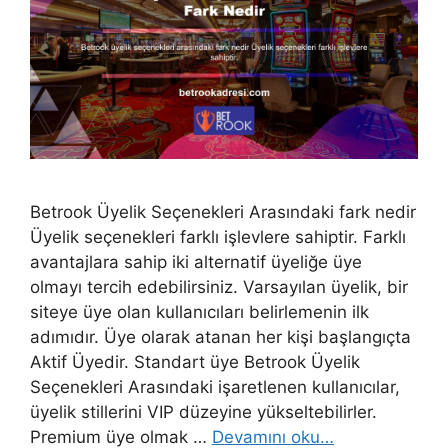
Betrook Üyelik Seçenekleri Arasındaki fark nedir
Üyelik seçenekleri farklı işlevlere sahiptir. Farklı
avantajlara sahip iki alternatif üyeliğe üye
olmayı tercih edebilirsiniz. Varsayılan üyelik, bir
siteye üye olan kullanıcıları belirlemenin ilk
adımıdır. Üye olarak atanan her kişi başlangıçta
Aktif Üyedir. Standart üye Betrook Üyelik
Seçenekleri Arasındaki işaretlenen kullanıcılar,
üyelik stillerini VIP düzeyine yükseltebilirler.
Premium üye olmak …
Devamını oku…