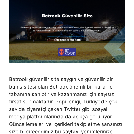
Betrook güvenilir site saygın ve güvenilir bir
bahis sitesi olan Betrook önemli bir kullanıcı
tabanına sahiptir ve kazanmanız için sayısız
fırsat sunmaktadır. Popülerliği, Türkiye’de çok
sayıda ziyaretçi çeken Twitter gibi sosyal
medya platformlarında da açıkça görülüyor.
Güncellemeleri ve içerikleri takip etme şansınızı
size bildireceğimiz bu sayfayı yer imlerinize