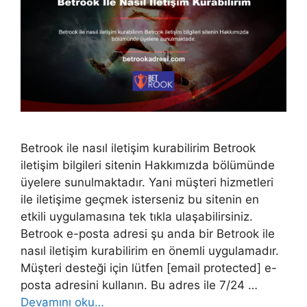
Betrook ile nasıl iletişim kurabilirim Betrook
iletişim bilgileri sitenin Hakkımızda bölümünde
üyelere sunulmaktadır. Yani müşteri hizmetleri
ile iletişime geçmek isterseniz bu sitenin en
etkili uygulamasına tek tıkla ulaşabilirsiniz.
Betrook e-posta adresi şu anda bir Betrook ile
nasıl iletişim kurabilirim en önemli uygulamadır.
Müşteri desteği için lütfen [email protected] e-
posta adresini kullanın. Bu adres ile 7/24 …
Devamını oku…