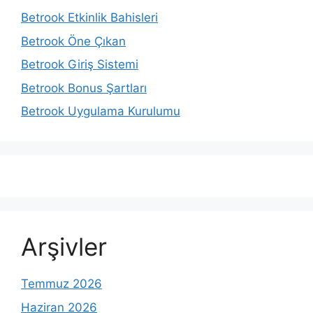
Betrook Etkinlik Bahisleri
Betrook Öne Çıkan
Betrook Giriş Sistemi
Betrook Bonus Şartları
Betrook Uygulama Kurulumu
Arşivler
Temmuz 2026
Haziran 2026