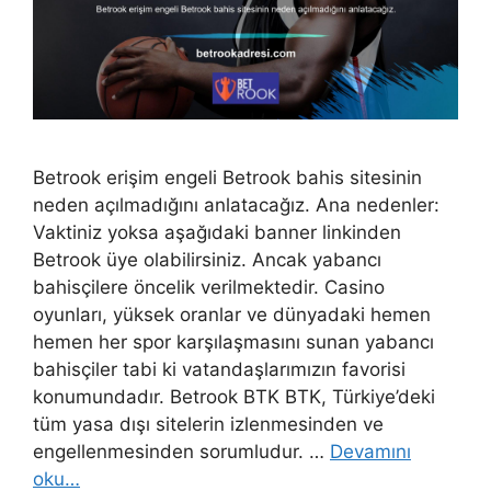
Betrook erişim engeli Betrook bahis sitesinin
neden açılmadığını anlatacağız. Ana nedenler:
Vaktiniz yoksa aşağıdaki banner linkinden
Betrook üye olabilirsiniz. Ancak yabancı
bahisçilere öncelik verilmektedir. Casino
oyunları, yüksek oranlar ve dünyadaki hemen
hemen her spor karşılaşmasını sunan yabancı
bahisçiler tabi ki vatandaşlarımızın favorisi
konumundadır. Betrook BTK BTK, Türkiye’deki
tüm yasa dışı sitelerin izlenmesinden ve
engellenmesinden sorumludur. …
Devamını
oku…