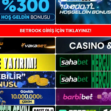
BETROOK GİRİŞ İÇİN TIKLAYINIZ!