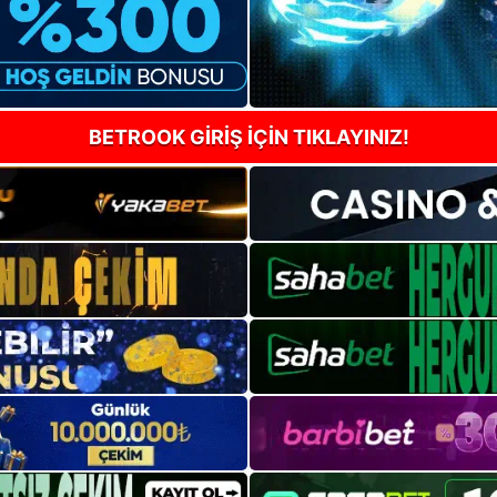
BETROOK GİRİŞ İÇİN TIKLAYINIZ!