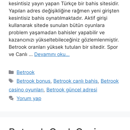
kesintisiz yayın yapan Türkçe bir bahis sitesidir.
Yapılan adres değişikliğine rağmen yeni girişten
kesintisiz bahis oynatılmaktadır. Aktif girişi
kullanarak sitede sunulan bütün oyunlara
problem yaşamadan bahisler yapabilir ve
kazancınızı yükseltebileceğiniz gözlemlenmiştir.
Betrook oranları yüksek tutulan bir sitedir. Spor
ve Canlı …
Devamını oku…
Kategoriler
Betrook
Etiketler
Betrook bonus
,
Betrook canlı bahis
,
Betrook
casino oyunları
,
Betrook güncel adresi
Yorum yap