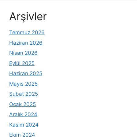
Arşivler
Temmuz 2026
Haziran 2026
Nisan 2026
Eylül 2025
Haziran 2025
Mayıs 2025
Şubat 2025
Ocak 2025
Aralık 2024
Kasım 2024
Ekim 2024