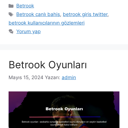
Kategoriler
Betrook
Etiketler
Betrook canlı bahis
,
betrook giris twitter
,
betrook kullanıcılarının gözlemleri
Yorum yap
Betrook Oyunları
Mayıs 15, 2024
Yazarı:
admin