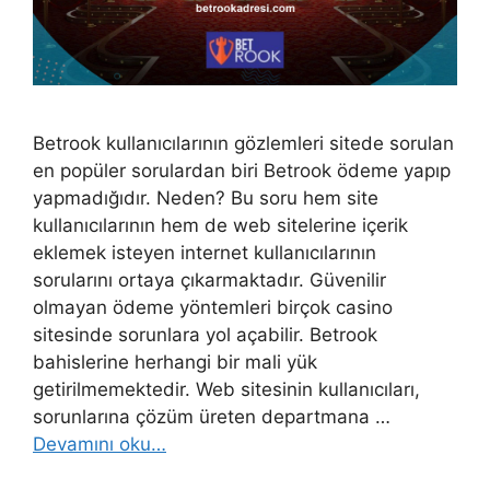
Betrook kullanıcılarının gözlemleri sitede sorulan
en popüler sorulardan biri Betrook ödeme yapıp
yapmadığıdır. Neden? Bu soru hem site
kullanıcılarının hem de web sitelerine içerik
eklemek isteyen internet kullanıcılarının
sorularını ortaya çıkarmaktadır. Güvenilir
olmayan ödeme yöntemleri birçok casino
sitesinde sorunlara yol açabilir. Betrook
bahislerine herhangi bir mali yük
getirilmemektedir. Web sitesinin kullanıcıları,
sorunlarına çözüm üreten departmana …
Devamını oku…