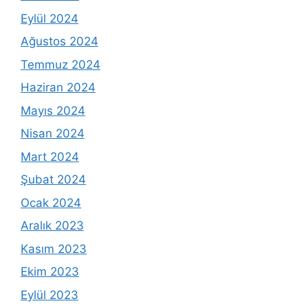
Eylül 2024
Ağustos 2024
Temmuz 2024
Haziran 2024
Mayıs 2024
Nisan 2024
Mart 2024
Şubat 2024
Ocak 2024
Aralık 2023
Kasım 2023
Ekim 2023
Eylül 2023