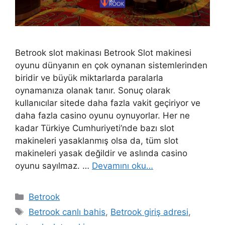
Betrook slot makinası Betrook Slot makinesi
oyunu dünyanın en çok oynanan sistemlerinden
biridir ve büyük miktarlarda paralarla
oynamanıza olanak tanır. Sonuç olarak
kullanıcılar sitede daha fazla vakit geçiriyor ve
daha fazla casino oyunu oynuyorlar. Her ne
kadar Türkiye Cumhuriyeti’nde bazı slot
makineleri yasaklanmış olsa da, tüm slot
makineleri yasak değildir ve aslında casino
oyunu sayılmaz. …
Devamını oku…
Kategoriler
Betrook
Etiketler
Betrook canlı bahis
,
Betrook giriş adresi
,