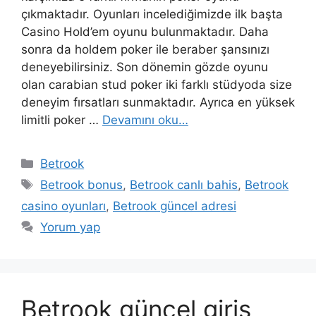
çıkmaktadır. Oyunları incelediğimizde ilk başta
Casino Hold’em oyunu bulunmaktadır. Daha
sonra da holdem poker ile beraber şansınızı
deneyebilirsiniz. Son dönemin gözde oyunu
olan carabian stud poker iki farklı stüdyoda size
deneyim fırsatları sunmaktadır. Ayrıca en yüksek
limitli poker …
Devamını oku…
Kategoriler
Betrook
Etiketler
Betrook bonus
,
Betrook canlı bahis
,
Betrook
casino oyunları
,
Betrook güncel adresi
Yorum yap
Betrook güncel giriş