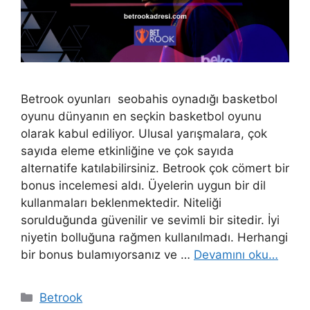
Betrook oyunları seobahis oynadığı basketbol
oyunu dünyanın en seçkin basketbol oyunu
olarak kabul ediliyor. Ulusal yarışmalara, çok
sayıda eleme etkinliğine ve çok sayıda
alternatife katılabilirsiniz. Betrook çok cömert bir
bonus incelemesi aldı. Üyelerin uygun bir dil
kullanmaları beklenmektedir. Niteliği
sorulduğunda güvenilir ve sevimli bir sitedir. İyi
niyetin bolluğuna rağmen kullanılmadı. Herhangi
bir bonus bulamıyorsanız ve …
Devamını oku…
Kategoriler
Betrook