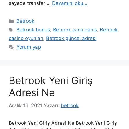
sayede transfer …
Devamını oku…
Kategoriler
Betrook
Etiketler
Betrook bonus
,
Betrook canlı bahis
,
Betrook
casino oyunları
,
Betrook güncel adresi
Yorum yap
Betrook Yeni Giriş
Adresi Ne
Aralık 16, 2021
Yazarı:
betrook
Betrook Yeni Giriş Adresi Ne Betrook Yeni Giriş