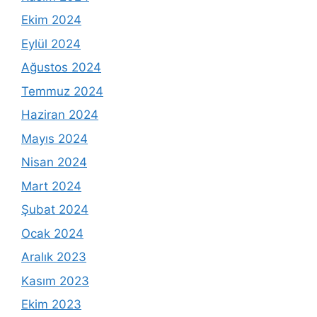
Ekim 2024
Eylül 2024
Ağustos 2024
Temmuz 2024
Haziran 2024
Mayıs 2024
Nisan 2024
Mart 2024
Şubat 2024
Ocak 2024
Aralık 2023
Kasım 2023
Ekim 2023