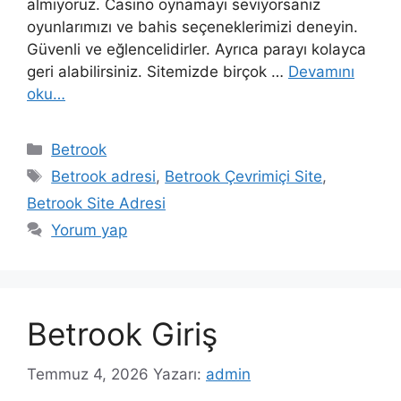
almıyoruz. Casino oynamayı seviyorsanız
oyunlarımızı ve bahis seçeneklerimizi deneyin.
Güvenli ve eğlencelidirler. Ayrıca parayı kolayca
geri alabilirsiniz. Sitemizde birçok …
Devamını
oku…
Kategoriler
Betrook
Etiketler
Betrook adresi
,
Betrook Çevrimiçi Site
,
Betrook Site Adresi
Yorum yap
Betrook Giriş
Temmuz 4, 2026
Yazarı:
admin