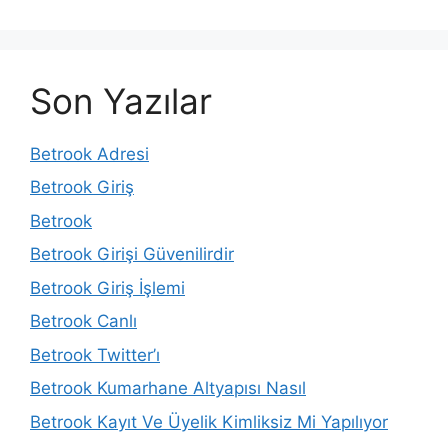
Son Yazılar
Betrook Adresi
Betrook Giriş
Betrook
Betrook Girişi Güvenilirdir
Betrook Giriş İşlemi
Betrook Canlı
Betrook Twitter’ı
Betrook Kumarhane Altyapısı Nasıl
Betrook Kayıt Ve Üyelik Kimliksiz Mi Yapılıyor