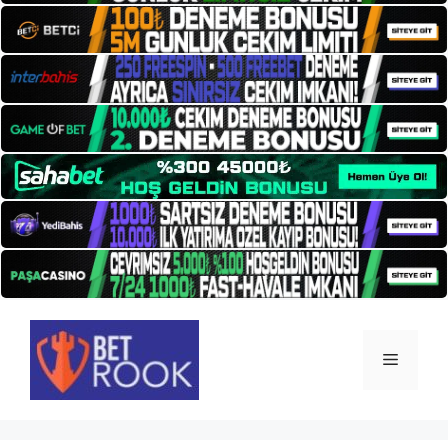
İçeriğe
atla
Menü