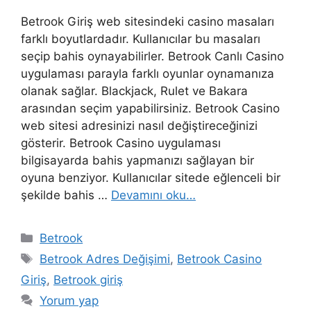
Betrook Giriş web sitesindeki casino masaları
farklı boyutlardadır. Kullanıcılar bu masaları
seçip bahis oynayabilirler. Betrook Canlı Casino
uygulaması parayla farklı oyunlar oynamanıza
olanak sağlar. Blackjack, Rulet ve Bakara
arasından seçim yapabilirsiniz. Betrook Casino
web sitesi adresinizi nasıl değiştireceğinizi
gösterir. Betrook Casino uygulaması
bilgisayarda bahis yapmanızı sağlayan bir
oyuna benziyor. Kullanıcılar sitede eğlenceli bir
şekilde bahis …
Devamını oku…
Kategoriler
Betrook
Etiketler
Betrook Adres Değişimi
,
Betrook Casino
Giriş
,
Betrook giriş
Yorum yap