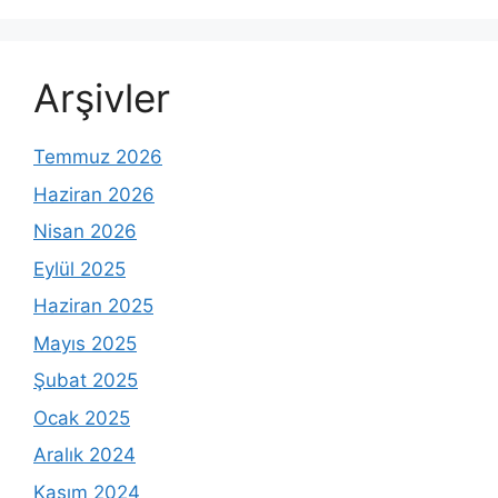
Arşivler
Temmuz 2026
Haziran 2026
Nisan 2026
Eylül 2025
Haziran 2025
Mayıs 2025
Şubat 2025
Ocak 2025
Aralık 2024
Kasım 2024