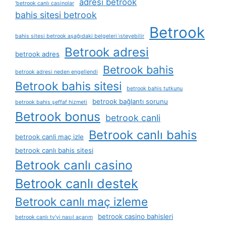
adresi betrook
'betrook canlı casinolar
bahis sitesi betrook
Betrook
bahis sitesi betrook aşağıdaki belgeleri i̇steyebilir
Betrook adresi
betrook adres
Betrook bahis
betrook adresi neden engellendi
Betrook bahis sitesi
betrook bahis tutkunu
betrook bağlantı sorunu
betrook bahis şeffaf hizmeti
Betrook bonus
betrook canli
Betrook canlı bahis
betrook canli maç izle
betrook canlı bahis sitesi
Betrook canlı casino
Betrook canlı destek
Betrook canlı maç izleme
betrook casino bahisleri
betrook canlı tv'yi nasıl açarım