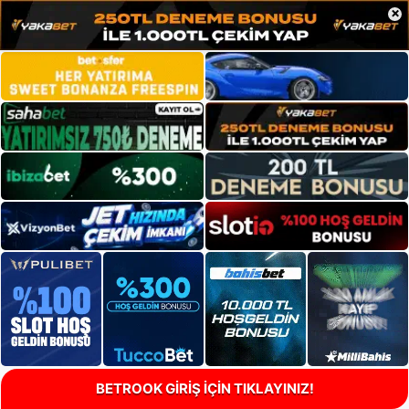
×
BETROOK GİRİŞ İÇİN TIKLAYINIZ!