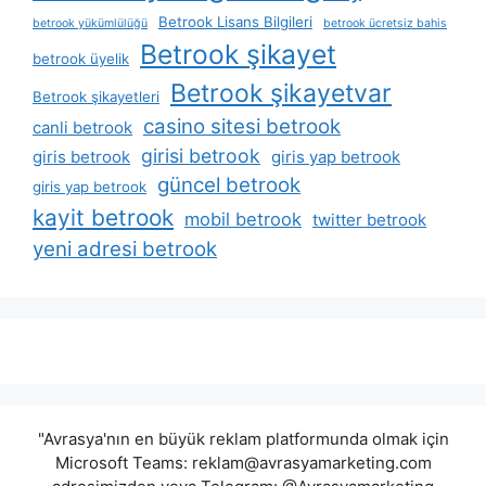
Betrook Lisans Bilgileri
betrook yükümlülüğü
betrook ücretsiz bahis
Betrook şikayet
betrook üyelik
Betrook şikayetvar
Betrook şikayetleri
casino sitesi betrook
canli betrook
girisi betrook
giris betrook
giris yap betrook
güncel betrook
giris yap betrook
kayit betrook
mobil betrook
twitter betrook
yeni adresi betrook
"Avrasya'nın en büyük reklam platformunda olmak için
Microsoft Teams:
reklam@avrasyamarketing.com