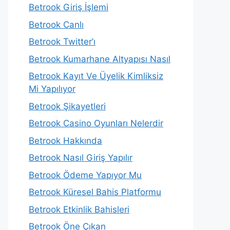
Betrook Giriş İşlemi
Betrook Canlı
Betrook Twitter’ı
Betrook Kumarhane Altyapısı Nasıl
Betrook Kayıt Ve Üyelik Kimliksiz
Mi Yapılıyor
Betrook Şikayetleri
Betrook Casino Oyunları Nelerdir
Betrook Hakkında
Betrook Nasıl Giriş Yapılır
Betrook Ödeme Yapıyor Mu
Betrook Küresel Bahis Platformu
Betrook Etkinlik Bahisleri
Betrook Öne Çıkan