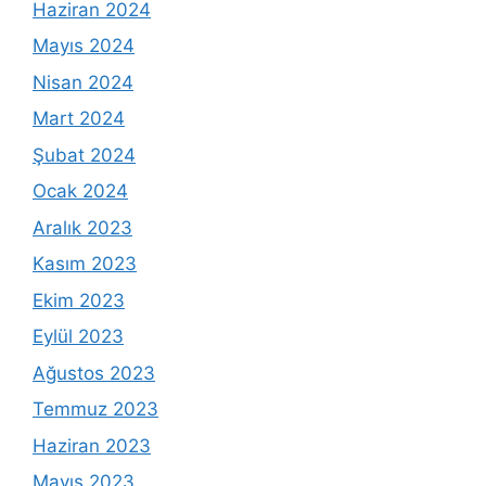
Haziran 2024
Mayıs 2024
Nisan 2024
Mart 2024
Şubat 2024
Ocak 2024
Aralık 2023
Kasım 2023
Ekim 2023
Eylül 2023
Ağustos 2023
Temmuz 2023
Haziran 2023
Mayıs 2023