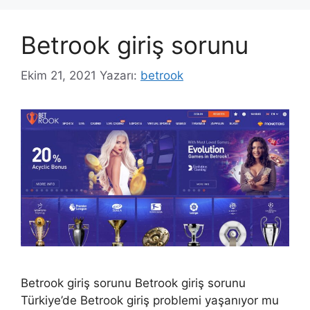
Betrook giriş sorunu
Ekim 21, 2021
Yazarı:
betrook
Betrook giriş sorunu Betrook giriş sorunu
Türkiye’de Betrook giriş problemi yaşanıyor mu