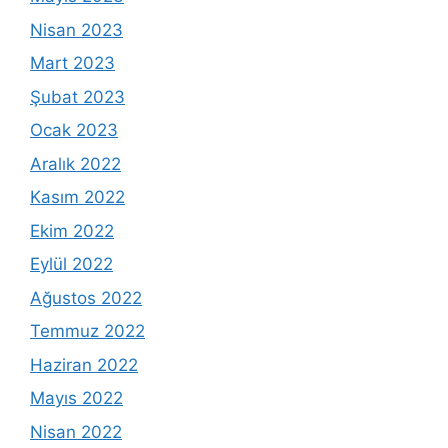
Nisan 2023
Mart 2023
Şubat 2023
Ocak 2023
Aralık 2022
Kasım 2022
Ekim 2022
Eylül 2022
Ağustos 2022
Temmuz 2022
Haziran 2022
Mayıs 2022
Nisan 2022