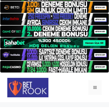
İçeriğe
atla
Menü