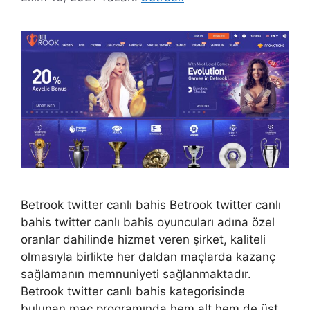
Betrook twitter canlı bahis Betrook twitter canlı
bahis twitter canlı bahis oyuncuları adına özel
oranlar dahilinde hizmet veren şirket, kaliteli
olmasıyla birlikte her daldan maçlarda kazanç
sağlamanın memnuniyeti sağlanmaktadır.
Betrook twitter canlı bahis kategorisinde
bulunan maç programında hem alt hem de üst