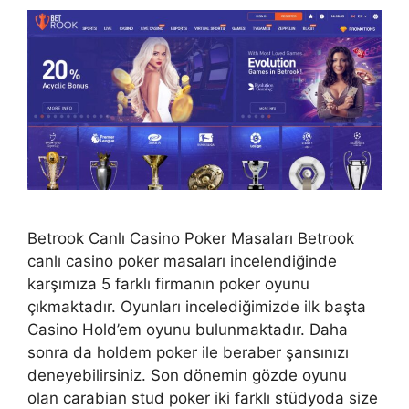
Betrook Canlı Casino Poker Masaları Betrook
canlı casino poker masaları incelendiğinde
karşımıza 5 farklı firmanın poker oyunu
çıkmaktadır. Oyunları incelediğimizde ilk başta
Casino Hold’em oyunu bulunmaktadır. Daha
sonra da holdem poker ile beraber şansınızı
deneyebilirsiniz. Son dönemin gözde oyunu
olan carabian stud poker iki farklı stüdyoda size