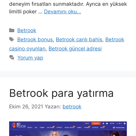
deneyim fırsatları sunmaktadır. Ayrıca en yüksek
limitli poker …
Devamını oku…
Kategoriler
Betrook
Etiketler
Betrook bonus
,
Betrook canlı bahis
,
Betrook
casino oyunları
,
Betrook güncel adresi
Yorum yap
Betrook para yatırma
Ekim 26, 2021
Yazarı:
betrook