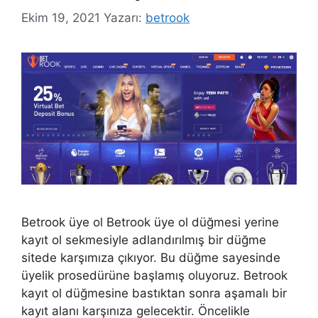
Ekim 19, 2021
Yazarı:
betrook
Betrook üye ol Betrook üye ol düğmesi yerine
kayıt ol sekmesiyle adlandırılmış bir düğme
sitede karşımıza çıkıyor. Bu düğme sayesinde
üyelik prosedürüne başlamış oluyoruz. Betrook
kayıt ol düğmesine bastıktan sonra aşamalı bir
kayıt alanı karşınıza gelecektir. Öncelikle