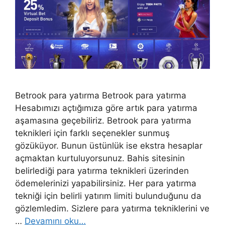
Betrook para yatırma Betrook para yatırma
Hesabımızı açtığımıza göre artık para yatırma
aşamasına geçebiliriz. Betrook para yatırma
teknikleri için farklı seçenekler sunmuş
gözüküyor. Bunun üstünlük ise ekstra hesaplar
açmaktan kurtuluyorsunuz. Bahis sitesinin
belirlediği para yatırma teknikleri üzerinden
ödemelerinizi yapabilirsiniz. Her para yatırma
tekniği için belirli yatırım limiti bulunduğunu da
gözlemledim. Sizlere para yatırma tekniklerini ve
…
Devamını oku…