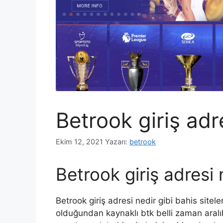
Betrook giriş adr
Ekim 12, 2021
Yazarı:
betrook
Betrook giriş adresi 
Betrook giriş adresi nedir gibi bahis sitel
olduğundan kaynaklı btk belli zaman aral