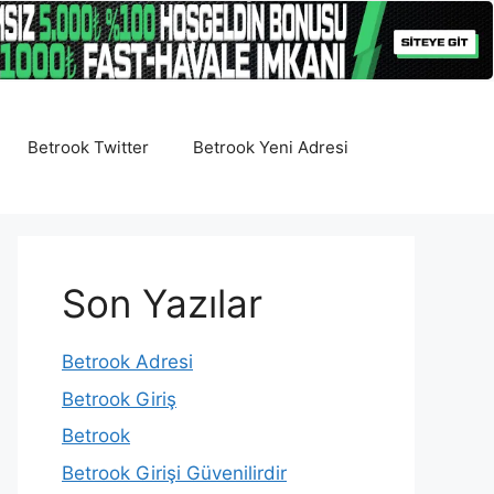
Betrook Twitter
Betrook Yeni Adresi
Son Yazılar
Betrook Adresi
Betrook Giriş
Betrook
Betrook Girişi Güvenilirdir