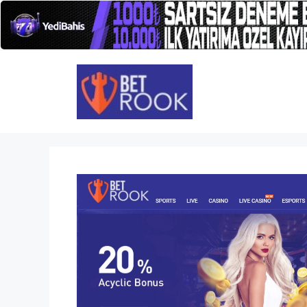
İçeriğe
atla