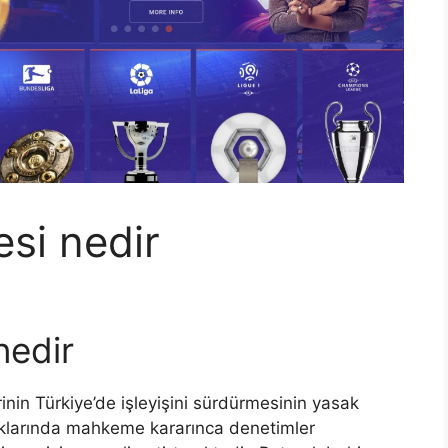
esi nedir
nedir
erinin Türkiye’de işleyişini sürdürmesinin yasak
ıklarında mahkeme kararınca denetimler