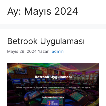
Ay:
Mayıs 2024
Betrook Uygulaması
Mayıs 29, 2024
Yazarı:
admin