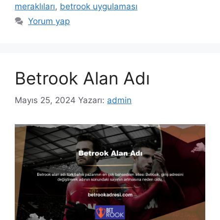
meraklıları
,
betrook uygulaması
Yorum yap
Betrook Alan Adı
Mayıs 25, 2024
Yazarı:
admin