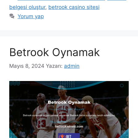
belgesi oluştur
,
betrook casino sitesi
Yorum yap
Betrook Oynamak
Mayıs 8, 2024
Yazarı:
admin