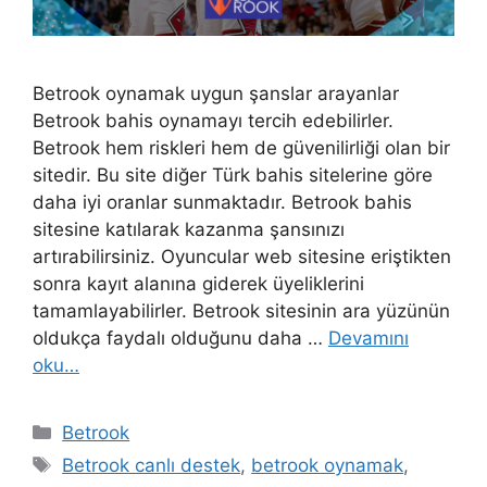
Betrook oynamak uygun şanslar arayanlar
Betrook bahis oynamayı tercih edebilirler.
Betrook hem riskleri hem de güvenilirliği olan bir
sitedir. Bu site diğer Türk bahis sitelerine göre
daha iyi oranlar sunmaktadır. Betrook bahis
sitesine katılarak kazanma şansınızı
artırabilirsiniz. Oyuncular web sitesine eriştikten
sonra kayıt alanına giderek üyeliklerini
tamamlayabilirler. Betrook sitesinin ara yüzünün
oldukça faydalı olduğunu daha …
Devamını
oku…
Kategoriler
Betrook
Etiketler
Betrook canlı destek
,
betrook oynamak
,