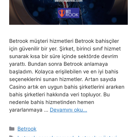
Betrook müşteri hizmetleri Betrook bahisçiler
için güvenilir bir yer. Şirket, birinci sınıf hizmet
sunarak kısa bir süre içinde sektörde devrim
yarattı. Bundan sonra Betrook anlamaya
başladım. Kolayca erişilebilen ve en iyi bahis
seçeneklerini sunan hizmetler. Artan sayıda
Casino artık en uygun bahis şirketlerini ararken
bahis şirketleri hakkında veri topluyor. Bu
nedenle bahis hizmetinden hemen
yararlanmaya …
Devamını oku…
Kategoriler
Betrook
Etiketler