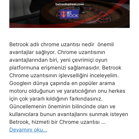
Betrook adlı chrome uzantısı nedir önemli
avantajlar sağlıyor. Chrome uzantısının
avantajlarından biri, yeni çevrimiçi oyun
platformuna erişmenizi sağlamasıdır. Betrook
Chrome uzantısının işlevselliğini inceleyelim.
Googleın dünya çapında en popüler arama
motoru olduğunun ve yaratıcılığının onu herkes
için çok yararlı kıldığının farkındasınız.
Güncellemenin öneminin bilincinde olan ve
kullanıcılara bunun avantajlarını sunmak isteyen
Betrook, hizmeti bir Chrome uzantısı …
Devamını oku…