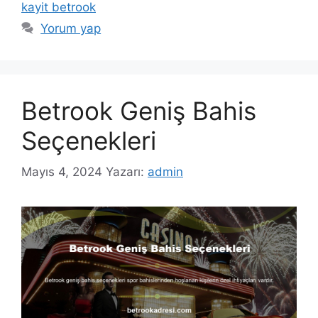
kayit betrook
Yorum yap
Betrook Geniş Bahis
Seçenekleri
Mayıs 4, 2024
Yazarı:
admin