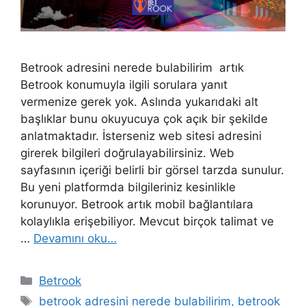
Betrook adresini nerede bulabilirim artık
Betrook konumuyla ilgili sorulara yanıt
vermenize gerek yok. Aslında yukarıdaki alt
başlıklar bunu okuyucuya çok açık bir şekilde
anlatmaktadır. İsterseniz web sitesi adresini
girerek bilgileri doğrulayabilirsiniz. Web
sayfasının içeriği belirli bir görsel tarzda sunulur.
Bu yeni platformda bilgileriniz kesinlikle
korunuyor. Betrook artık mobil bağlantılara
kolaylıkla erişebiliyor. Mevcut birçok talimat ve
…
Devamını oku…
Kategoriler
Betrook
Etiketler
betrook adresini nerede bulabilirim
,
betrook