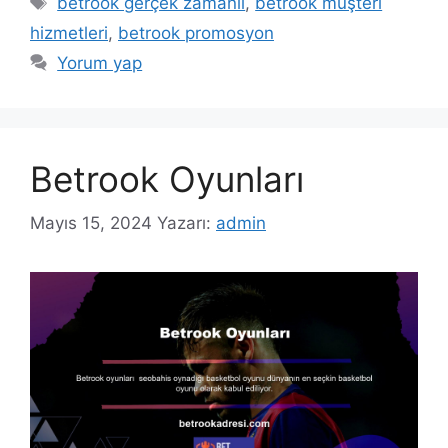
betrook gerçek zamanlı
,
betrook müşteri
hizmetleri
,
betrook promosyon
Yorum yap
Betrook Oyunları
Mayıs 15, 2024
Yazarı:
admin