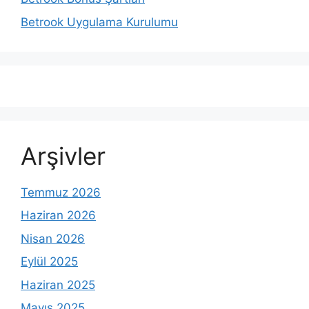
Betrook Uygulama Kurulumu
Arşivler
Temmuz 2026
Haziran 2026
Nisan 2026
Eylül 2025
Haziran 2025
Mayıs 2025