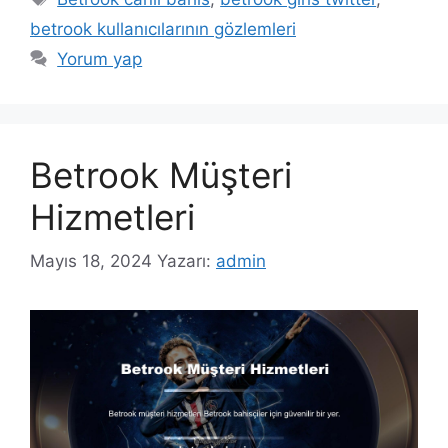
betrook kullanıcılarının gözlemleri
Yorum yap
Betrook Müşteri
Hizmetleri
Mayıs 18, 2024
Yazarı:
admin