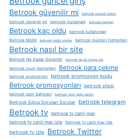
Betrook güncel giriş
Betrook güvenilir mi
betrook güvenli bahsi
betrook güvenlir mi
betrook instagram
betrook kalitesi
Betrook kaç oldu
betrook kullanıcıları
Betrook Mobil
betrook müşteri hizmetleri
betrook mobil slotlar
Betrook nasıl bir site
Betrook Ne Kadar Güvenilir
betrook ne tür bingo var
Betrook para çekme
betrook oyun hizmetleri
betrook promosyon kodu
betrook promosyon
Betrook promosyonları
betrook sitesi
betrook spor bahisleri
betrook spor i̇ade süresi
betrook telegram
Betrook Sıkça Sorulan Sorular
Betrook tv
betrook tv canli maç
betrook tv canli maç izle
betrook tv canli maç izle
Betrook Twitter
betrook tv izle