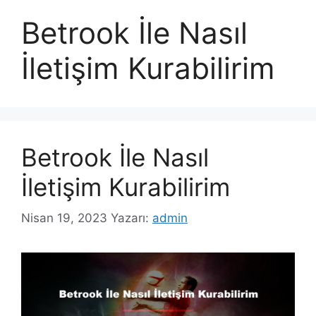
Betrook İle Nasıl
İletişim Kurabilirim
Betrook İle Nasıl
İletişim Kurabilirim
Nisan 19, 2023
Yazarı:
admin