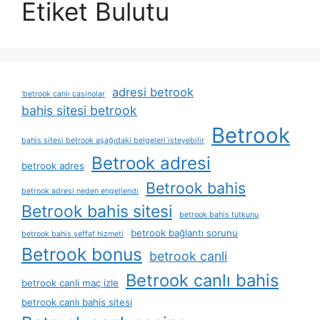
Etiket Bulutu
adresi betrook
'betrook canlı casinolar
bahis sitesi betrook
Betrook
bahis sitesi betrook aşağıdaki belgeleri i̇steyebilir
Betrook adresi
betrook adres
Betrook bahis
betrook adresi neden engellendi
Betrook bahis sitesi
betrook bahis tutkunu
betrook bağlantı sorunu
betrook bahis şeffaf hizmeti
Betrook bonus
betrook canli
Betrook canlı bahis
betrook canli maç izle
betrook canlı bahis sitesi