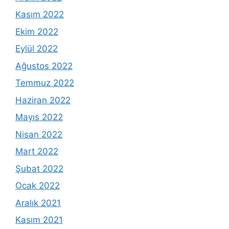
Kasım 2022
Ekim 2022
Eylül 2022
Ağustos 2022
Temmuz 2022
Haziran 2022
Mayıs 2022
Nisan 2022
Mart 2022
Şubat 2022
Ocak 2022
Aralık 2021
Kasım 2021