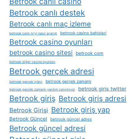
Betrook canlı casino
Betrook canlı destek
Betrook canlı maç izleme
betrook casino bahisleri
betrook canlı tv'yi nasıl açarım
Betrook casino oyunları
betrook casino sitesi
betrook com
betrook diğer casino oyunları
Betrook gerçek adresi
betrook gerçek zamanlı
betrook gerçek i̇şlevi
betrook giris twitter
betrook gerçek zamanlı yardım çalışmıyor
Betrook giriş
Betrook giriş adresi
Betrook giriş yap
Betrook Girişi
Betrook Güncel
betrook güncel adres
Betrook güncel adresi