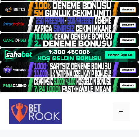
İçeriğe
atla
Menü