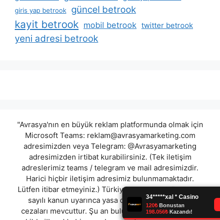
güncel betrook
giris yap betrook
kayit betrook
mobil betrook
twitter betrook
yeni adresi betrook
"Avrasya'nın en büyük reklam platformunda olmak için
Microsoft Teams:
reklam@avrasyamarketing.com
adresimizden veya Telegram: @Avrasyamarketing
adresimizden irtibat kurabilirsiniz. (Tek iletişim
adreslerimiz teams / telegram ve mail adresimizdir.
Harici hiçbir iletişim adresimiz bulunmamaktadır.
Lütfen itibar etmeyiniz.) Türkiye yasalarına göre 7258
sayılı kanun uyarınca yasa dışı bahis oynamanın
cezaları mevcuttur. Şu an bulunduğunuz site hiç bir