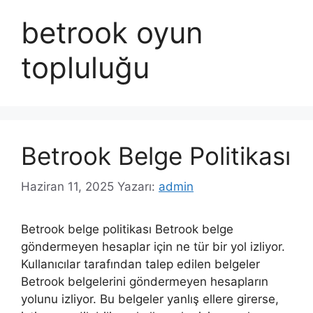
betrook oyun
topluluğu
Betrook Belge Politikası
Haziran 11, 2025
Yazarı:
admin
Betrook belge politikası Betrook belge
göndermeyen hesaplar için ne tür bir yol izliyor.
Kullanıcılar tarafından talep edilen belgeler
Betrook belgelerini göndermeyen hesapların
yolunu izliyor. Bu belgeler yanlış ellere girerse,