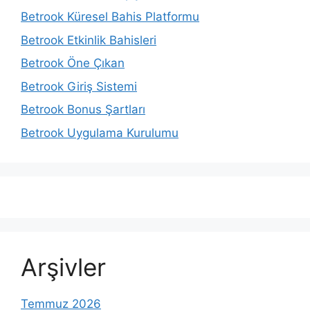
Betrook Küresel Bahis Platformu
Betrook Etkinlik Bahisleri
Betrook Öne Çıkan
Betrook Giriş Sistemi
Betrook Bonus Şartları
Betrook Uygulama Kurulumu
Arşivler
Temmuz 2026