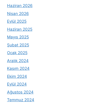
Haziran 2026
Nisan 2026
Eylül 2025
Haziran 2025
Mayıs 2025
Şubat 2025
Ocak 2025
Aralık 2024
Kasım 2024
Ekim 2024
Eylül 2024
Ağustos 2024
Temmuz 2024