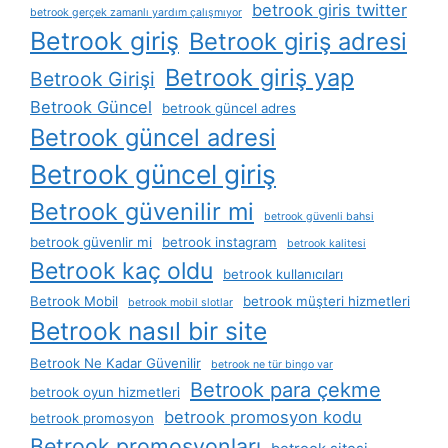
betrook giris twitter
betrook gerçek zamanlı yardım çalışmıyor
Betrook giriş
Betrook giriş adresi
Betrook giriş yap
Betrook Girişi
Betrook Güncel
betrook güncel adres
Betrook güncel adresi
Betrook güncel giriş
Betrook güvenilir mi
betrook güvenli bahsi
betrook güvenlir mi
betrook instagram
betrook kalitesi
Betrook kaç oldu
betrook kullanıcıları
Betrook Mobil
betrook müşteri hizmetleri
betrook mobil slotlar
Betrook nasıl bir site
Betrook Ne Kadar Güvenilir
betrook ne tür bingo var
Betrook para çekme
betrook oyun hizmetleri
betrook promosyon kodu
betrook promosyon
Betrook promosyonları