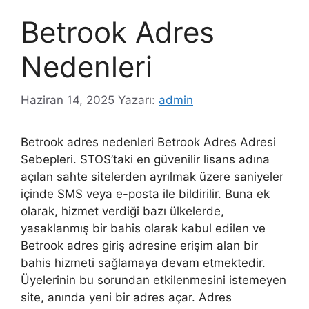
Betrook Adres
Nedenleri
Haziran 14, 2025
Yazarı:
admin
Betrook adres nedenleri Betrook Adres Adresi
Sebepleri. STOS’taki en güvenilir lisans adına
açılan sahte sitelerden ayrılmak üzere saniyeler
içinde SMS veya e-posta ile bildirilir. Buna ek
olarak, hizmet verdiği bazı ülkelerde,
yasaklanmış bir bahis olarak kabul edilen ve
Betrook adres giriş adresine erişim alan bir
bahis hizmeti sağlamaya devam etmektedir.
Üyelerinin bu sorundan etkilenmesini istemeyen
site, anında yeni bir adres açar. Adres