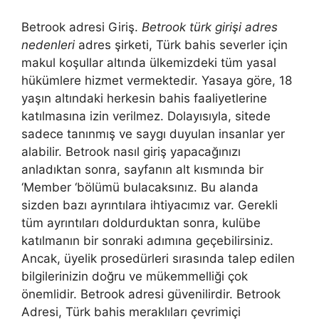
Betrook adresi Giriş.
Betrook türk girişi adres
nedenleri
adres şirketi, Türk bahis severler için
makul koşullar altında ülkemizdeki tüm yasal
hükümlere hizmet vermektedir. Yasaya göre, 18
yaşın altındaki herkesin bahis faaliyetlerine
katılmasına izin verilmez. Dolayısıyla, sitede
sadece tanınmış ve saygı duyulan insanlar yer
alabilir. Betrook nasıl giriş yapacağınızı
anladıktan sonra, sayfanın alt kısmında bir
‘Member ‘bölümü bulacaksınız. Bu alanda
sizden bazı ayrıntılara ihtiyacımız var. Gerekli
tüm ayrıntıları doldurduktan sonra, kulübe
katılmanın bir sonraki adımına geçebilirsiniz.
Ancak, üyelik prosedürleri sırasında talep edilen
bilgilerinizin doğru ve mükemmelliği çok
önemlidir. Betrook adresi güvenilirdir. Betrook
Adresi, Türk bahis meraklıları çevrimiçi