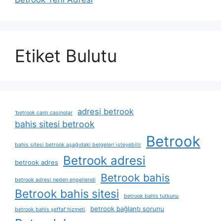
Etiket Bulutu
adresi betrook
'betrook canlı casinolar
bahis sitesi betrook
Betrook
bahis sitesi betrook aşağıdaki belgeleri i̇steyebilir
Betrook adresi
betrook adres
Betrook bahis
betrook adresi neden engellendi
Betrook bahis sitesi
betrook bahis tutkunu
betrook bağlantı sorunu
betrook bahis şeffaf hizmeti