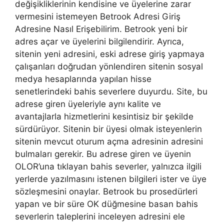
değişikliklerinin kendisine ve üyelerine zarar
vermesini istemeyen Betrook Adresi Giriş
Adresine Nasıl Erişebilirim. Betrook yeni bir
adres açar ve üyelerini bilgilendirir. Ayrıca,
sitenin yeni adresini, eski adrese giriş yapmaya
çalışanları doğrudan yönlendiren sitenin sosyal
medya hesaplarında yapılan hisse
senetlerindeki bahis severlere duyurdu. Site, bu
adrese giren üyeleriyle aynı kalite ve
avantajlarla hizmetlerini kesintisiz bir şekilde
sürdürüyor. Sitenin bir üyesi olmak isteyenlerin
sitenin mevcut oturum açma adresinin adresini
bulmaları gerekir. Bu adrese giren ve üyenin
OLOR’una tıklayan bahis severler, yalnızca ilgili
yerlerde yazılmasını istenen bilgileri ister ve üye
sözleşmesini onaylar. Betrook bu prosedürleri
yapan ve bir süre OK düğmesine basan bahis
severlerin taleplerini inceleyen adresini ele