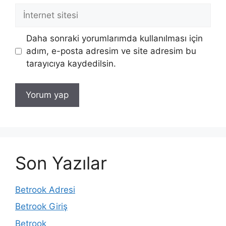
İnternet
sitesi
Daha sonraki yorumlarımda kullanılması için
adım, e-posta adresim ve site adresim bu
tarayıcıya kaydedilsin.
Son Yazılar
Betrook Adresi
Betrook Giriş
Betrook