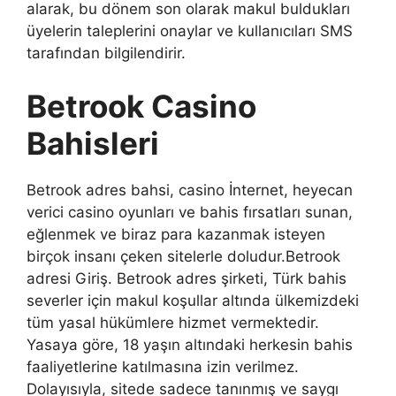
alarak, bu dönem son olarak makul buldukları
üyelerin taleplerini onaylar ve kullanıcıları SMS
tarafından bilgilendirir.
Betrook Casino
Bahisleri
Betrook adres bahsi, casino İnternet, heyecan
verici casino oyunları ve bahis fırsatları sunan,
eğlenmek ve biraz para kazanmak isteyen
birçok insanı çeken sitelerle doludur.Betrook
adresi Giriş. Betrook adres şirketi, Türk bahis
severler için makul koşullar altında ülkemizdeki
tüm yasal hükümlere hizmet vermektedir.
Yasaya göre, 18 yaşın altındaki herkesin bahis
faaliyetlerine katılmasına izin verilmez.
Dolayısıyla, sitede sadece tanınmış ve saygı