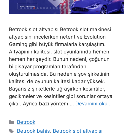
Betrook slot altyapısı Betrook slot makinesi
altyapısını incelerken netent ve Evolution
Gaming gibi büyük firmalarla karşılaştım.
Altyapının kalitesi, slot oyunlarında hemen
hemen her şeydir. Bunun nedeni, çoğunun
bilgisayar programları tarafından
oluşturulmasıdır. Bu nedenle şov şirketinin
kalitesi de oyunun kalitesi kadar yüksek.
Başarısız şirketlerle uğraşırken kesintiler,
gecikmeler ve kesintiler gibi sorunlar ortaya
çıkar. Ayrıca bazı yöntem …
Devamını oku…
Kategoriler
Betrook
Etiketler
Betrook bahis
,
Betrook slot altyapısı