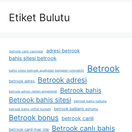
Etiket Bulutu
adresi betrook
'betrook canlı casinolar
bahis sitesi betrook
Betrook
bahis sitesi betrook aşağıdaki belgeleri i̇steyebilir
Betrook adresi
betrook adres
Betrook bahis
betrook adresi neden engellendi
Betrook bahis sitesi
betrook bahis tutkunu
betrook bağlantı sorunu
betrook bahis şeffaf hizmeti
Betrook bonus
betrook canli
Betrook canlı bahis
betrook canli maç izle