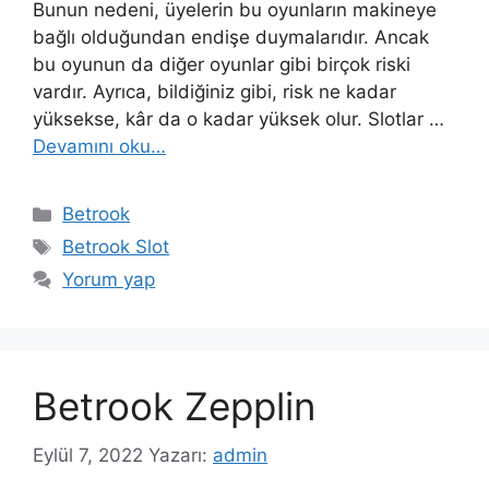
Bunun nedeni, üyelerin bu oyunların makineye
bağlı olduğundan endişe duymalarıdır. Ancak
bu oyunun da diğer oyunlar gibi birçok riski
vardır. Ayrıca, bildiğiniz gibi, risk ne kadar
yüksekse, kâr da o kadar yüksek olur. Slotlar …
Devamını oku…
Kategoriler
Betrook
Etiketler
Betrook Slot
Yorum yap
Betrook Zepplin
Eylül 7, 2022
Yazarı:
admin