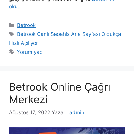
oku…
Kategoriler
Betrook
Etiketler
Betrook Canlı Seoahis Ana Sayfası Oldukça
Hızlı Açılıyor
Yorum yap
Betrook Online Çağrı
Merkezi
Ağustos 17, 2022
Yazarı:
admin