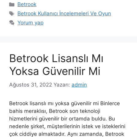
Kategoriler
Betrook
Etiketler
Betrook Kullanıcı İncelemeleri Ve Oyun
Yorum yap
Betrook Lisanslı Mı
Yoksa Güvenilir Mi
Ağustos 31, 2022
Yazarı:
admin
Betrook lisanslı mı yoksa güvenilir mi Binlerce
bahis meraklısı, Betrook son teknoloji
hizmetlerini güvenilir bir ortamda buldu. Bu
nedenle şirket, müşterilerinin istek ve isteklerini
çok ciddiye almaktadır. Aynı zamanda, Betrook