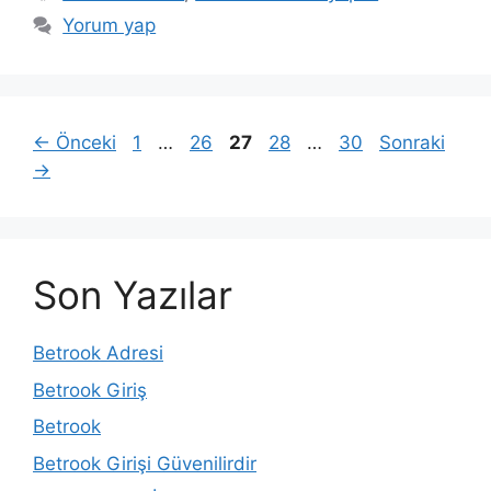
Yorum yap
Yazı
Sayfa
Sayfa
Sayfa
Sayfa
Sayfa
←
Önceki
1
…
26
27
28
…
30
Sonraki
dolaşımı
→
Son Yazılar
Betrook Adresi
Betrook Giriş
Betrook
Betrook Girişi Güvenilirdir