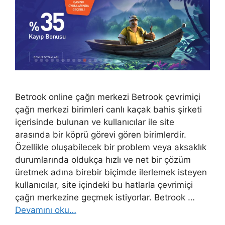
Betrook online çağrı merkezi Betrook çevrimiçi
çağrı merkezi birimleri canlı kaçak bahis şirketi
içerisinde bulunan ve kullanıcılar ile site
arasında bir köprü görevi gören birimlerdir.
Özellikle oluşabilecek bir problem veya aksaklık
durumlarında oldukça hızlı ve net bir çözüm
üretmek adına birebir biçimde ilerlemek isteyen
kullanıcılar, site içindeki bu hatlarla çevrimiçi
çağrı merkezine geçmek istiyorlar. Betrook …
Devamını oku…