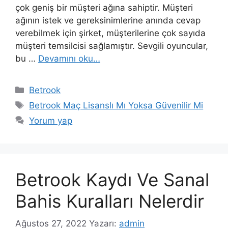
çok geniş bir müşteri ağına sahiptir. Müşteri
ağının istek ve gereksinimlerine anında cevap
verebilmek için şirket, müşterilerine çok sayıda
müşteri temsilcisi sağlamıştır. Sevgili oyuncular,
bu …
Devamını oku…
Kategoriler
Betrook
Etiketler
Betrook Maç Lisanslı Mı Yoksa Güvenilir Mi
Yorum yap
Betrook Kaydı Ve Sanal
Bahis Kuralları Nelerdir
Ağustos 27, 2022
Yazarı:
admin