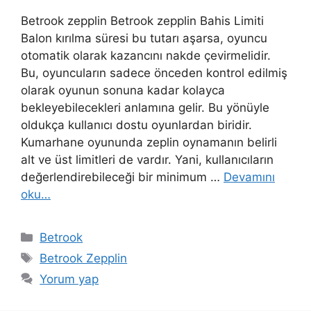
Betrook zepplin Betrook zepplin Bahis Limiti
Balon kırılma süresi bu tutarı aşarsa, oyuncu
otomatik olarak kazancını nakde çevirmelidir.
Bu, oyuncuların sadece önceden kontrol edilmiş
olarak oyunun sonuna kadar kolayca
bekleyebilecekleri anlamına gelir. Bu yönüyle
oldukça kullanıcı dostu oyunlardan biridir.
Kumarhane oyununda zeplin oynamanın belirli
alt ve üst limitleri de vardır. Yani, kullanıcıların
değerlendirebileceği bir minimum …
Devamını
oku…
Kategoriler
Betrook
Etiketler
Betrook Zepplin
Yorum yap