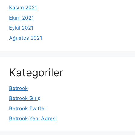
Kasım 2021
Ekim 2021
Eylül 2021
Ağustos 2021
Kategoriler
Betrook
Betrook Giriş
Betrook Twitter
Betrook Yeni Adresi