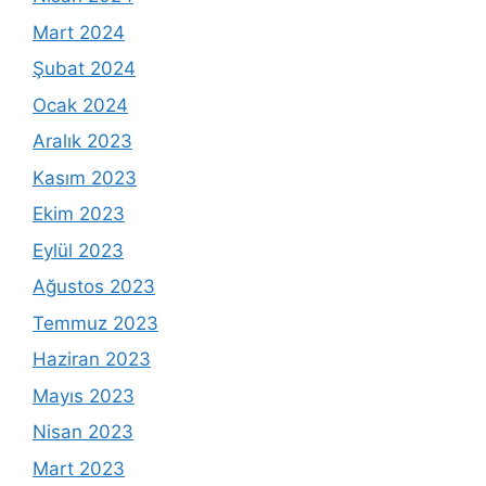
Mart 2024
Şubat 2024
Ocak 2024
Aralık 2023
Kasım 2023
Ekim 2023
Eylül 2023
Ağustos 2023
Temmuz 2023
Haziran 2023
Mayıs 2023
Nisan 2023
Mart 2023