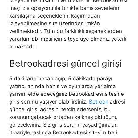
izleyebilme imkânını vermektedir. Betrookadresi
maç izle opsiyonu ile birlikte bahis severlerin
karşılaşma seçeneklerini kaçırmadan
izleyebilmesine site üzerinden imkân
verilmektedir. Tüm bu farklılıklı seçeneklerden
yararlanılabilmesi için siteye üye olmanız yeterli
olmaktadır.
Betrookadresi güncel girişi
5 dakikada hesap açıp, 5 dakikada parayı
yatırıp, anında bahis ve oyunlarda yer alma
şansını elde edeceğiniz Betrookadresi sitesine
giriş sorunu yaşıyor olabilirsiniz.
Betrook
adresi
güncel girişi adresini tercih ederseniz, bu
sorunun çabucak ortadan kalkmış olduğunu
göreceksiniz. Siz giriş sorunu yaşadığınız an
itibariyle, aslında Betrookadresi sitesi n beri