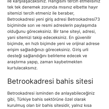
ile karşılaşacaksınız. Hangisini tercih etmelisiniz
tek tek denemek zorunda mısınız elbette hayır
sitemizi tercih etmeniz ile beraber,
Betrookadresi yeni giriş adresi Betrookadresi73
biçiminde son ve resmi adreslerin paylaşımda
olduğunu göreceksiniz. Bir tane siteyi, adresi,
yani sitemizi takip edeceksiniz. En güvenilir
biçimde, en hızlı biçimde yeni ve orijinal adrese
erişim sağladığınızı göreceksiniz. Giriş urli
desteği sağlandığını belirleme edecek ve
araştırma yapıp, zaman kaybetmekten
kurtulacaksınız.
Betrookadresi bahis sitesi
Betrookadresi isminden de anlayabileceğiniz
gibi, Türkiye bahis sektörüne özel olarak
kurulmuş olan bir bahis sitesidir, yalnız kısa