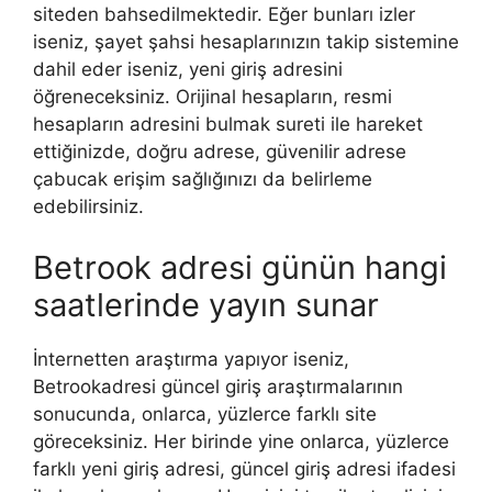
siteden bahsedilmektedir. Eğer bunları izler
iseniz, şayet şahsi hesaplarınızın takip sistemine
dahil eder iseniz, yeni giriş adresini
öğreneceksiniz. Orijinal hesapların, resmi
hesapların adresini bulmak sureti ile hareket
ettiğinizde, doğru adrese, güvenilir adrese
çabucak erişim sağlığınızı da belirleme
edebilirsiniz.
Betrook adresi günün hangi
saatlerinde yayın sunar
İnternetten araştırma yapıyor iseniz,
Betrookadresi güncel giriş araştırmalarının
sonucunda, onlarca, yüzlerce farklı site
göreceksiniz. Her birinde yine onlarca, yüzlerce
farklı yeni giriş adresi, güncel giriş adresi ifadesi