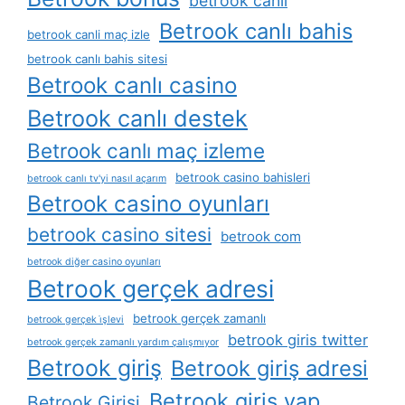
betrook canli
Betrook canlı bahis
betrook canli maç izle
betrook canlı bahis sitesi
Betrook canlı casino
Betrook canlı destek
Betrook canlı maç izleme
betrook casino bahisleri
betrook canlı tv'yi nasıl açarım
Betrook casino oyunları
betrook casino sitesi
betrook com
betrook diğer casino oyunları
Betrook gerçek adresi
betrook gerçek zamanlı
betrook gerçek i̇şlevi
betrook giris twitter
betrook gerçek zamanlı yardım çalışmıyor
Betrook giriş
Betrook giriş adresi
Betrook giriş yap
Betrook Girişi