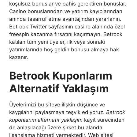
koşulsuz bonuslar ve bahis gerektiren bonuslar.
Casino bonuslarından ve yatırım kayıplarından
anında tasarruf etme avantajından yararlanın.
Betrook Twitter sayfasının casino alanında özel
freespin kazanma fırsatını kaçırmayın. Betrook
katılan tüm yeni üyeler, ilk veya sonraki
yatırımlarında hoş geldin bonusu almaya hak
kazanır.
Betrook Kuponlarım
Alternatif Yaklaşım
Üyelerimizi bu siteye ilişkin düşünce ve
kaygılarını paylaşmaya teşvik ediyoruz.
Betrook
kuponlarım alternatif yaklaşım
kayıt sürecinden
de anlaşılacağı üzere şirket bu alanda
lisanslama hizmeti vermektedir. Web sitesi