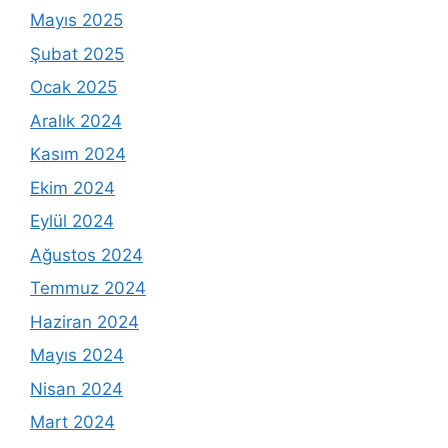
Mayıs 2025
Şubat 2025
Ocak 2025
Aralık 2024
Kasım 2024
Ekim 2024
Eylül 2024
Ağustos 2024
Temmuz 2024
Haziran 2024
Mayıs 2024
Nisan 2024
Mart 2024