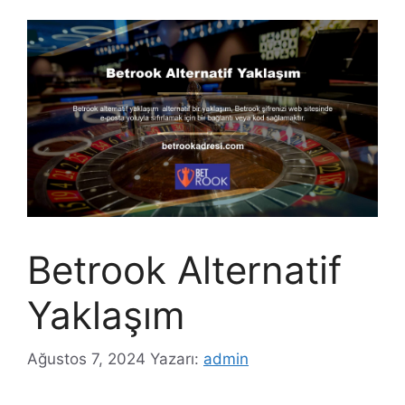
Betrook Alternatif
Yaklaşım
Ağustos 7, 2024
Yazarı:
admin