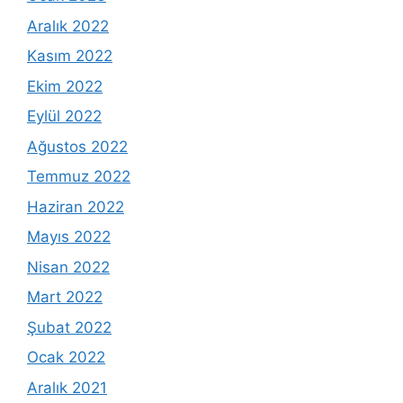
Aralık 2022
Kasım 2022
Ekim 2022
Eylül 2022
Ağustos 2022
Temmuz 2022
Haziran 2022
Mayıs 2022
Nisan 2022
Mart 2022
Şubat 2022
Ocak 2022
Aralık 2021