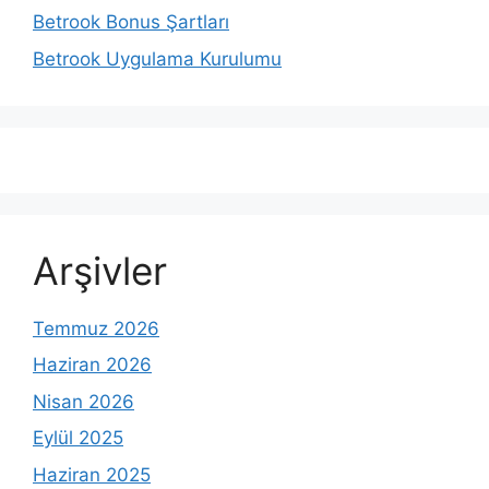
Betrook Bonus Şartları
Betrook Uygulama Kurulumu
Arşivler
Temmuz 2026
Haziran 2026
Nisan 2026
Eylül 2025
Haziran 2025