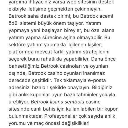
yardıma ihtiyacınız varsa web sitesinin destek
ekibiyle iletişime geçmekten çekinmeyin.
Betrook saha destek birimi, bu Betrook acemi
ödül sistemi büyük önem taşıyor. Yatırım
yapmaya yeni başlayan bireyler, bu özel alana
yatırım yapma sürecine aşina olmayabilir. Bu
sektöre yatırım yapmakla ilgilenen kişiler,
platformda mevcut farklı yatırım stratejilerini
seçerek bunu rahatlıkla yapabilirler. Daha önce
bahsettiğimiz Betrook casinoları ve oyunları
dışında, Betrook casino oyunları inanılmaz
derecede çeşitlidir. Tek tıklamayla e-posta
adresinizi hızlı bir şekilde onaylayın. Bildiğiniz
gibi anlık kuponlar oyun bazlı tahminler yoluyla
üretiliyor.
Betrook lisans sembolü
casino
sitesinde canlı bahis için kullanılabilen bir kupon
bulunmaktadır. Profesyoneller çok sayıda anlık
yorumu ve maç öncesi değişiklikleri