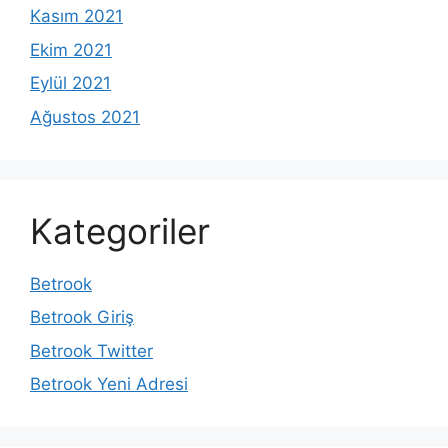
Kasım 2021
Ekim 2021
Eylül 2021
Ağustos 2021
Kategoriler
Betrook
Betrook Giriş
Betrook Twitter
Betrook Yeni Adresi