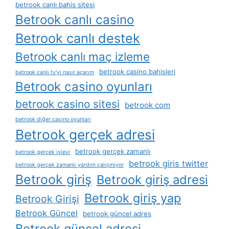
betrook canlı bahis sitesi
Betrook canlı casino
Betrook canlı destek
Betrook canlı maç izleme
betrook casino bahisleri
betrook canlı tv'yi nasıl açarım
Betrook casino oyunları
betrook casino sitesi
betrook com
betrook diğer casino oyunları
Betrook gerçek adresi
betrook gerçek zamanlı
betrook gerçek i̇şlevi
betrook giris twitter
betrook gerçek zamanlı yardım çalışmıyor
Betrook giriş
Betrook giriş adresi
Betrook giriş yap
Betrook Girişi
Betrook Güncel
betrook güncel adres
Betrook güncel adresi