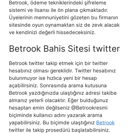
Betrook, ödeme tekniklerindeki şifreleme
sistemi ve lisansı ile ön plana çıkmaktadır.
Üyelerinin memnuniyetini gözeten bu firmanın
sitesinde oyun oynamaktan siz de zevk alacak
ve kendinizi değerli hissedeceksiniz.
Betrook Bahis Sitesi twitter
Betrook twitter takip etmek için bir twitter
hesabınız olması gereklidir. Twitter hesabınız
bulunmuyor ise hızlıca yeni bir hesap
açabilirsiniz. Sonrasında arama kutusuna
Betrook yazdığınızda ulaştığınız adresi takibe
almanız yeterli olacaktır. Eğer bulduğunuz
hesaptan emin değilseniz @Betrookresmi
biçiminde kullanıcı adını yazarak arama
yapabilirsiniz. Bu biçimde ulaştığınız
Betrook
twitter ile takip prosedürü başlatabilirsiniz.