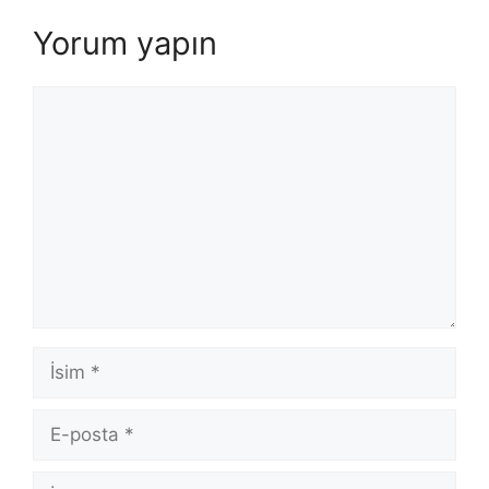
Yorum yapın
Yorum
İsim
E-
posta
İnternet