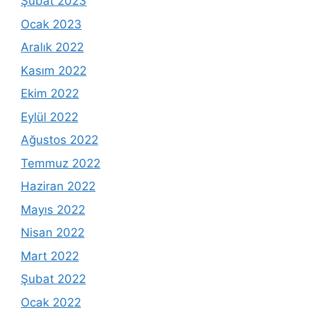
Şubat 2023
Ocak 2023
Aralık 2022
Kasım 2022
Ekim 2022
Eylül 2022
Ağustos 2022
Temmuz 2022
Haziran 2022
Mayıs 2022
Nisan 2022
Mart 2022
Şubat 2022
Ocak 2022