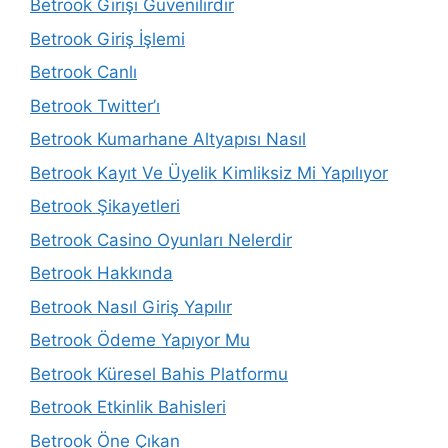
Betrook Girişi Güvenilirdir
Betrook Giriş İşlemi
Betrook Canlı
Betrook Twitter’ı
Betrook Kumarhane Altyapısı Nasıl
Betrook Kayıt Ve Üyelik Kimliksiz Mi Yapılıyor
Betrook Şikayetleri
Betrook Casino Oyunları Nelerdir
Betrook Hakkında
Betrook Nasıl Giriş Yapılır
Betrook Ödeme Yapıyor Mu
Betrook Küresel Bahis Platformu
Betrook Etkinlik Bahisleri
Betrook Öne Çıkan