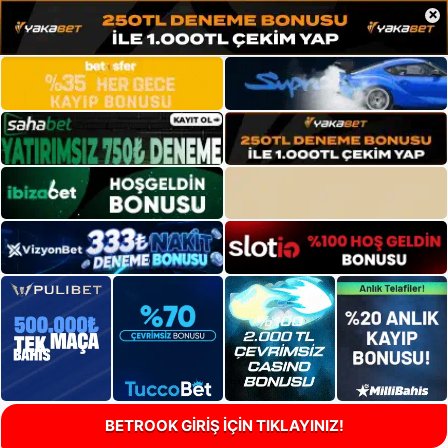
×
BETROOK GİRİŞ İÇİN TIKLAYINIZ!