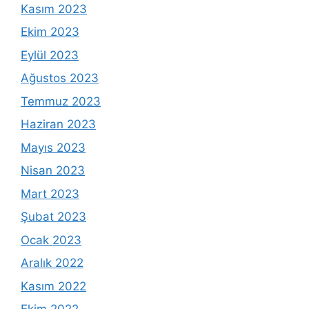
Kasım 2023
Ekim 2023
Eylül 2023
Ağustos 2023
Temmuz 2023
Haziran 2023
Mayıs 2023
Nisan 2023
Mart 2023
Şubat 2023
Ocak 2023
Aralık 2022
Kasım 2022