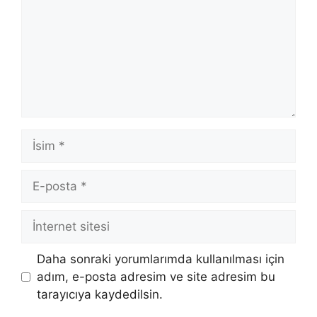
İsim
E-
posta
İnternet
sitesi
Daha sonraki yorumlarımda kullanılması için
adım, e-posta adresim ve site adresim bu
tarayıcıya kaydedilsin.