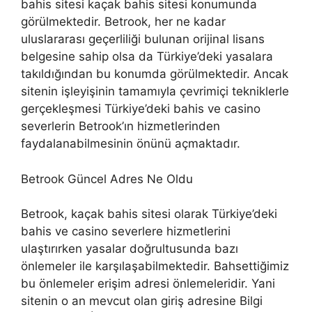
bahis sitesi kaçak bahis sitesi konumunda
görülmektedir. Betrook, her ne kadar
uluslararası geçerliliği bulunan orijinal lisans
belgesine sahip olsa da Türkiye’deki yasalara
takıldığından bu konumda görülmektedir. Ancak
sitenin işleyişinin tamamıyla çevrimiçi tekniklerle
gerçekleşmesi Türkiye’deki bahis ve casino
severlerin Betrook’ın hizmetlerinden
faydalanabilmesinin önünü açmaktadır.
Betrook Güncel Adres Ne Oldu
Betrook, kaçak bahis sitesi olarak Türkiye’deki
bahis ve casino severlere hizmetlerini
ulaştırırken yasalar doğrultusunda bazı
önlemeler ile karşılaşabilmektedir. Bahsettiğimiz
bu önlemeler erişim adresi önlemeleridir. Yani
sitenin o an mevcut olan giriş adresine Bilgi