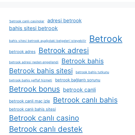
adresi betrook
'betrook canlı casinolar
bahis sitesi betrook
Betrook
bahis sitesi betrook aşağıdaki belgeleri i̇steyebilir
Betrook adresi
betrook adres
Betrook bahis
betrook adresi neden engellendi
Betrook bahis sitesi
betrook bahis tutkunu
betrook bağlantı sorunu
betrook bahis şeffaf hizmeti
Betrook bonus
betrook canli
Betrook canlı bahis
betrook canli maç izle
betrook canlı bahis sitesi
Betrook canlı casino
Betrook canlı destek