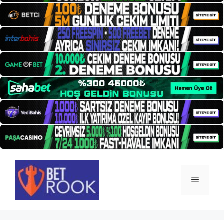
İçeriğe
atla
Menü