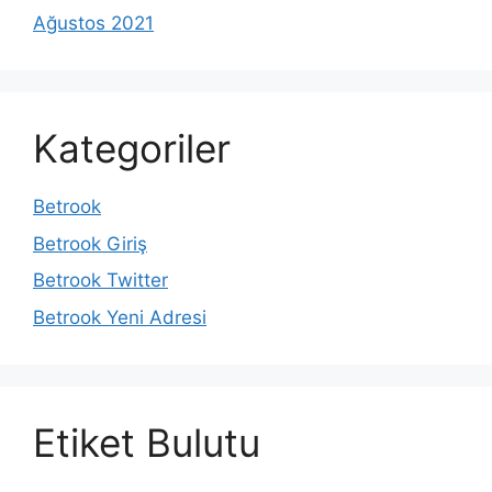
Ağustos 2021
Kategoriler
Betrook
Betrook Giriş
Betrook Twitter
Betrook Yeni Adresi
Etiket Bulutu