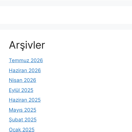
Arşivler
Temmuz 2026
Haziran 2026
Nisan 2026
Eylül 2025
Haziran 2025
Mayıs 2025
Şubat 2025
Ocak 2025