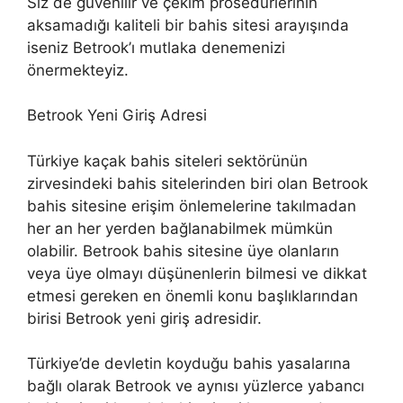
Siz de güvenilir ve çekim prosedürlerinin
aksamadığı kaliteli bir bahis sitesi arayışında
iseniz Betrook’ı mutlaka denemenizi
önermekteyiz.
Betrook Yeni Giriş Adresi
Türkiye kaçak bahis siteleri sektörünün
zirvesindeki bahis sitelerinden biri olan Betrook
bahis sitesine erişim önlemelerine takılmadan
her an her yerden bağlanabilmek mümkün
olabilir. Betrook bahis sitesine üye olanların
veya üye olmayı düşünenlerin bilmesi ve dikkat
etmesi gereken en önemli konu başlıklarından
birisi Betrook yeni giriş adresidir.
Türkiye’de devletin koyduğu bahis yasalarına
bağlı olarak Betrook ve aynısı yüzlerce yabancı