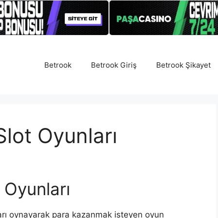
Betrook
Betrook Giriş
Betrook Şikayet
lot Oyunları
 Oyunları
ları oynayarak para kazanmak isteyen oyun