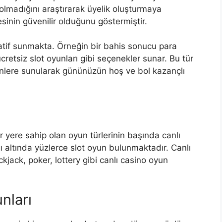
p olmadığını araştırarak üyelik oluşturmaya
esinin güvenilir olduğunu göstermiştir.
natif sunmakta. Örneğin bir bahis sonucu para
retsiz slot oyunları gibi seçenekler sunar. Bu tür
enlere sunularak gününüzün hoş ve bol kazançlı
 yere sahip olan oyun türlerinin başında canlı
ı altında yüzlerce slot oyun bulunmaktadır. Canlı
kjack, poker, lottery gibi canlı casino oyun
nları