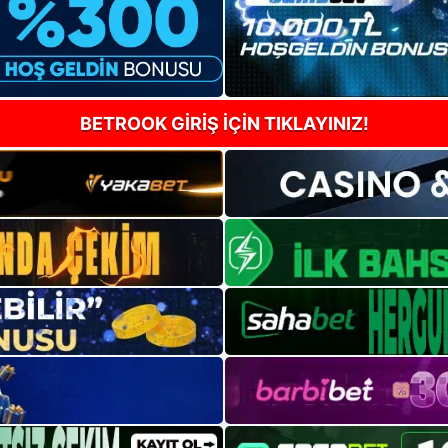
BETROOK GİRİŞ İÇİN TIKLAYINIZ!