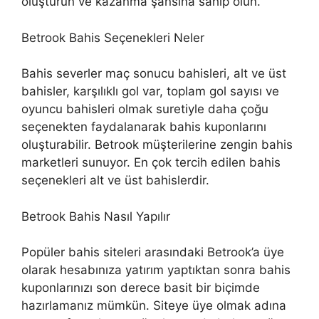
oluşturun ve kazanma şansına sahip olun.
Betrook Bahis Seçenekleri Neler
Bahis severler maç sonucu bahisleri, alt ve üst
bahisler, karşılıklı gol var, toplam gol sayısı ve
oyuncu bahisleri olmak suretiyle daha çoğu
seçenekten faydalanarak bahis kuponlarını
oluşturabilir. Betrook müşterilerine zengin bahis
marketleri sunuyor. En çok tercih edilen bahis
seçenekleri alt ve üst bahislerdir.
Betrook Bahis Nasıl Yapılır
Popüler bahis siteleri arasındaki Betrook’a üye
olarak hesabınıza yatırım yaptıktan sonra bahis
kuponlarınızı son derece basit bir biçimde
hazırlamanız mümkün. Siteye üye olmak adına