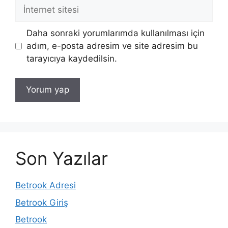
İnternet
sitesi
Daha sonraki yorumlarımda kullanılması için
adım, e-posta adresim ve site adresim bu
tarayıcıya kaydedilsin.
Son Yazılar
Betrook Adresi
Betrook Giriş
Betrook