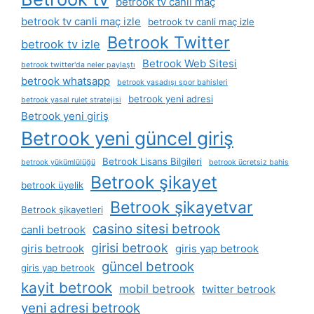
betrook tv canli maç
betrook tv canli maç izle
betrook tv canli maç izle
Betrook Twitter
betrook tv izle
Betrook Web Sitesi
betrook twitter'da neler paylaştı
betrook whatsapp
betrook yasadışı spor bahisleri
betrook yeni adresi
betrook yasal rulet stratejisi
Betrook yeni giriş
Betrook yeni güncel giriş
Betrook Lisans Bilgileri
betrook yükümlülüğü
betrook ücretsiz bahis
Betrook şikayet
betrook üyelik
Betrook şikayetvar
Betrook şikayetleri
casino sitesi betrook
canli betrook
girisi betrook
giris betrook
giris yap betrook
güncel betrook
giris yap betrook
kayit betrook
mobil betrook
twitter betrook
yeni adresi betrook