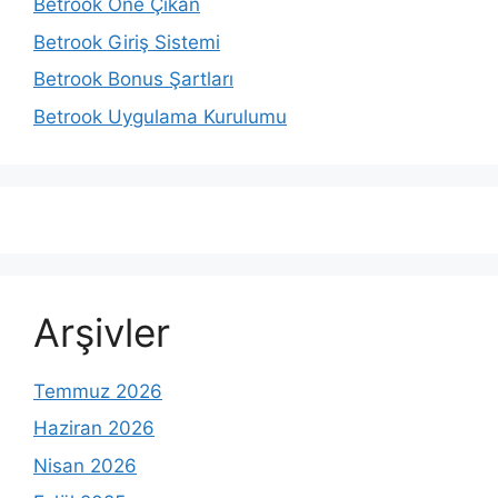
Betrook Öne Çıkan
Betrook Giriş Sistemi
Betrook Bonus Şartları
Betrook Uygulama Kurulumu
Arşivler
Temmuz 2026
Haziran 2026
Nisan 2026