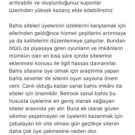
arttırabilir ve oluşturduğunuz kuponlar
üzerinden yüksek kazanç elde edebilirsiniz
Bahis siteleri üyelerinin isteklerini karşılamak için
ellerinden geldiğince hizmet çeşitlerini artırmaya
ya da kalitelerini düzenlemeye çalışırlar. Bundan
ötürü da piyasaya giren oyunların ve imkânların
mümkün olan en kısa süre içinde sitelerine
eklenmesi konusu ile ilgili hassas davranırlar.
Bahis sitesine üye olmak için araştırma yapan
bahis severler de sitenin oyun sayısına önem
verir. Canlı olduğu kadar sanal bahis imkânı da
siteler için önemlidir. Betrook sanal bahis bu
hususta üyelerine en geniş olanak sağlayan
siteler arasında yer alır. Buna ek olarak güven
sıkıntısı yaşatmayan ve üyelerini kazanmak için
çabalayan bir site olması gün geçtikçe sitenin
daha çok üye çekmesine neden olur.