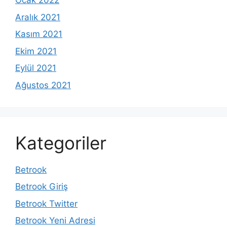
Ocak 2022
Aralık 2021
Kasım 2021
Ekim 2021
Eylül 2021
Ağustos 2021
Kategoriler
Betrook
Betrook Giriş
Betrook Twitter
Betrook Yeni Adresi