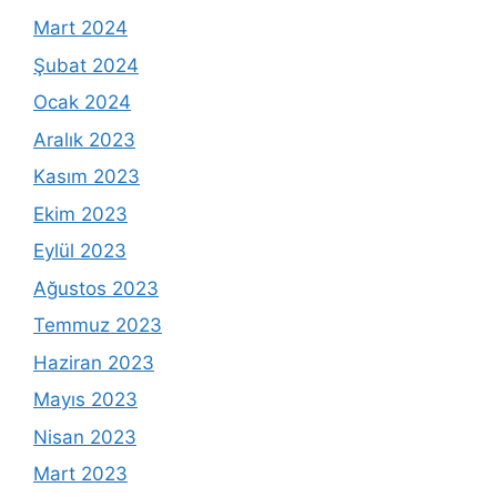
Mart 2024
Şubat 2024
Ocak 2024
Aralık 2023
Kasım 2023
Ekim 2023
Eylül 2023
Ağustos 2023
Temmuz 2023
Haziran 2023
Mayıs 2023
Nisan 2023
Mart 2023