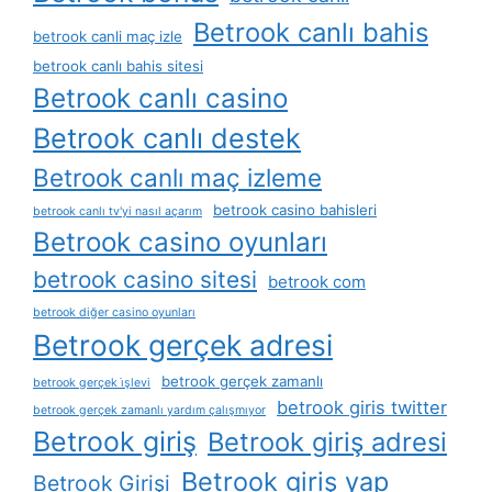
Betrook canlı bahis
betrook canli maç izle
betrook canlı bahis sitesi
Betrook canlı casino
Betrook canlı destek
Betrook canlı maç izleme
betrook casino bahisleri
betrook canlı tv'yi nasıl açarım
Betrook casino oyunları
betrook casino sitesi
betrook com
betrook diğer casino oyunları
Betrook gerçek adresi
betrook gerçek zamanlı
betrook gerçek i̇şlevi
betrook giris twitter
betrook gerçek zamanlı yardım çalışmıyor
Betrook giriş
Betrook giriş adresi
Betrook giriş yap
Betrook Girişi