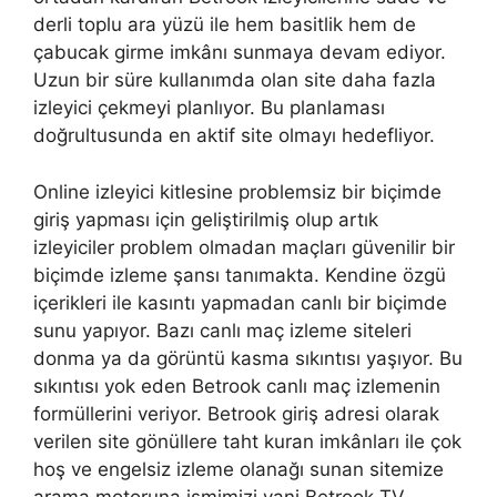
derli toplu ara yüzü ile hem basitlik hem de
çabucak girme imkânı sunmaya devam ediyor.
Uzun bir süre kullanımda olan site daha fazla
izleyici çekmeyi planlıyor. Bu planlaması
doğrultusunda en aktif site olmayı hedefliyor.
Online izleyici kitlesine problemsiz bir biçimde
giriş yapması için geliştirilmiş olup artık
izleyiciler problem olmadan maçları güvenilir bir
biçimde izleme şansı tanımakta. Kendine özgü
içerikleri ile kasıntı yapmadan canlı bir biçimde
sunu yapıyor. Bazı canlı maç izleme siteleri
donma ya da görüntü kasma sıkıntısı yaşıyor. Bu
sıkıntısı yok eden Betrook canlı maç izlemenin
formüllerini veriyor. Betrook giriş adresi olarak
verilen site gönüllere taht kuran imkânları ile çok
hoş ve engelsiz izleme olanağı sunan sitemize
arama motoruna ismimizi yani Betrook TV