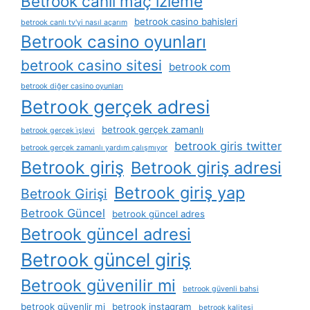
Betrook canlı maç izleme
betrook casino bahisleri
betrook canlı tv'yi nasıl açarım
Betrook casino oyunları
betrook casino sitesi
betrook com
betrook diğer casino oyunları
Betrook gerçek adresi
betrook gerçek zamanlı
betrook gerçek i̇şlevi
betrook giris twitter
betrook gerçek zamanlı yardım çalışmıyor
Betrook giriş
Betrook giriş adresi
Betrook giriş yap
Betrook Girişi
Betrook Güncel
betrook güncel adres
Betrook güncel adresi
Betrook güncel giriş
Betrook güvenilir mi
betrook güvenli bahsi
betrook güvenlir mi
betrook instagram
betrook kalitesi