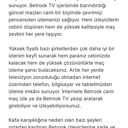
sunuyor. Betrook TV içerisinde barındırdığı
güncel maçları canlı bir biçimde çevrimiçi
pencereden izlemenizi sağlıyor. Hem izleyicilerin
cebini düşünen hem de yüksek kalitesiyle maç
zevkini her yere taşıyor.
Yüksek fiyatlı bazı şirketlerden çok daha iyi bir
izlenim keyfi sunarak hem paranız cebinizde
kalacak hem de yüksek çözünürlükte maç
izleme şansı bulacaksınız. Artık her yerde
televizyon zorunluluğu olmadan internet
üzerinden telefon, bilgisayar ve tabletinizden
izleme imkânı sunuyor. İnternete Betrook canlı
maç izle ya da Betrook TV yazıp aratarak
girebiliyor ve izleyebiliyorsunuz.
Kafa karışıklığına neden olan bazı şeyleri
ortadan kardıran Betrook izleyicilerine sade ve