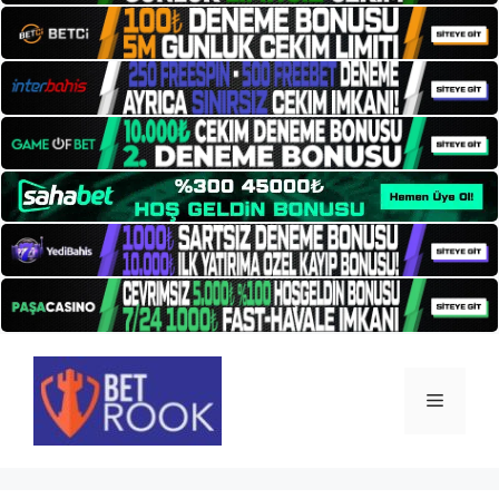
İçeriğe
atla
Menü