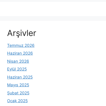
Arşivler
Temmuz 2026
Haziran 2026
Nisan 2026
Eylül 2025
Haziran 2025
Mayıs 2025
Şubat 2025
Ocak 2025