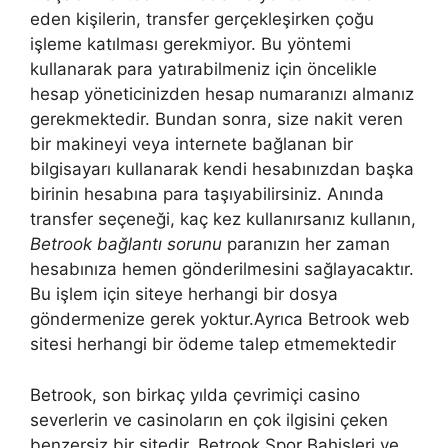
eden kişilerin, transfer gerçekleşirken çoğu
işleme katılması gerekmiyor. Bu yöntemi
kullanarak para yatırabilmeniz için öncelikle
hesap yöneticinizden hesap numaranızı almanız
gerekmektedir. Bundan sonra, size nakit veren
bir makineyi veya internete bağlanan bir
bilgisayarı kullanarak kendi hesabınızdan başka
birinin hesabına para taşıyabilirsiniz. Anında
transfer seçeneği, kaç kez kullanırsanız kullanın,
Betrook bağlantı sorunu
paranızın her zaman
hesabınıza hemen gönderilmesini sağlayacaktır.
Bu işlem için siteye herhangi bir dosya
göndermenize gerek yoktur.Ayrıca Betrook web
sitesi herhangi bir ödeme talep etmemektedir
Betrook, son birkaç yılda çevrimiçi casino
severlerin ve casinoların en çok ilgisini çeken
benzersiz bir sitedir. Betrook Spor Bahisleri ve