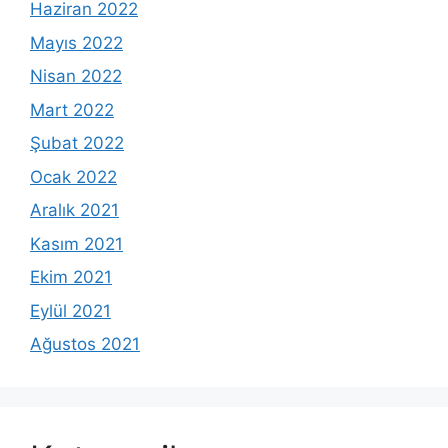
Haziran 2022
Mayıs 2022
Nisan 2022
Mart 2022
Şubat 2022
Ocak 2022
Aralık 2021
Kasım 2021
Ekim 2021
Eylül 2021
Ağustos 2021