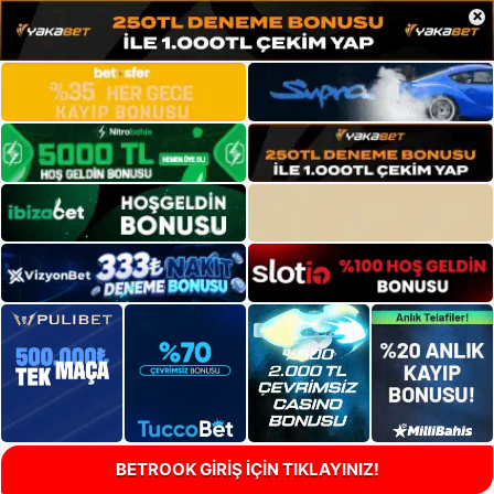
×
BETROOK GİRİŞ İÇİN TIKLAYINIZ!