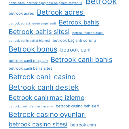
Betrook
bahis sitesi betrook aşağıdaki belgeleri i̇steyebilir
Betrook adresi
betrook adres
Betrook bahis
betrook adresi neden engellendi
Betrook bahis sitesi
betrook bahis tutkunu
betrook bağlantı sorunu
betrook bahis şeffaf hizmeti
Betrook bonus
betrook canli
Betrook canlı bahis
betrook canli maç izle
betrook canlı bahis sitesi
Betrook canlı casino
Betrook canlı destek
Betrook canlı maç izleme
betrook casino bahisleri
betrook canlı tv'yi nasıl açarım
Betrook casino oyunları
betrook casino sitesi
betrook com