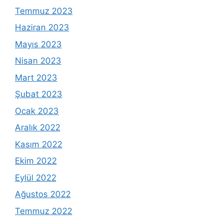
Temmuz 2023
Haziran 2023
Mayıs 2023
Nisan 2023
Mart 2023
Şubat 2023
Ocak 2023
Aralık 2022
Kasım 2022
Ekim 2022
Eylül 2022
Ağustos 2022
Temmuz 2022