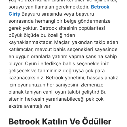
soruyu yanıtlamaları gerekmektedir.
Betrook
Giriş
Başvuru sırasında veya başvuru
sonrasında herhangi bir belge göndermenize
gerek yoktur. Betrook sitesinin popülaritesi
büyük ölçüde bu özelliğinden
kaynaklanmaktadır. Maçları yakından takip eden
katılımcılar, mevcut bahis seçenekleri sayesinde
en uygun oranlarla yatırım yapma şansına sahip
oluyor. Oyun ilerledikçe bahis seçenekleriniz
gelişecek ve tahmininiz doğruysa çok para
kazanacaksınız. Betrook yönetimi, hassas analiz
için oyununuzun her saniyesini izlemenize
olanak tanıyan canlı oyun takibi geliştirdiBu
sitenin herkesin yararlanabileceği pek çok
ekstra avantajı var
Betrook Katılın Ve Ödüller