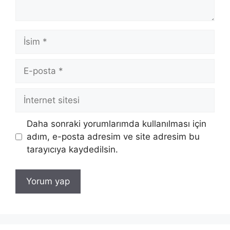
İsim
E-
posta
İnternet
sitesi
Daha sonraki yorumlarımda kullanılması için
adım, e-posta adresim ve site adresim bu
tarayıcıya kaydedilsin.