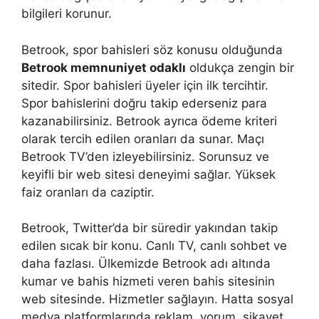
bilgileri korunur.
Betrook, spor bahisleri söz konusu olduğunda
Betrook memnuniyet odaklı
oldukça zengin bir
sitedir. Spor bahisleri üyeler için ilk tercihtir.
Spor bahislerini doğru takip ederseniz para
kazanabilirsiniz. Betrook ayrıca ödeme kriteri
olarak tercih edilen oranları da sunar. Maçı
Betrook TV’den izleyebilirsiniz. Sorunsuz ve
keyifli bir web sitesi deneyimi sağlar. Yüksek
faiz oranları da caziptir.
Betrook, Twitter’da bir süredir yakından takip
edilen sıcak bir konu. Canlı TV, canlı sohbet ve
daha fazlası. Ülkemizde Betrook adı altında
kumar ve bahis hizmeti veren bahis sitesinin
web sitesinde. Hizmetler sağlayın. Hatta sosyal
medya platformlarında reklam, yorum, şikayet