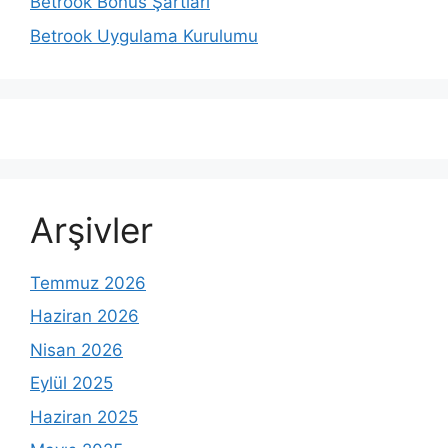
Betrook Bonus Şartları
Betrook Uygulama Kurulumu
Arşivler
Temmuz 2026
Haziran 2026
Nisan 2026
Eylül 2025
Haziran 2025