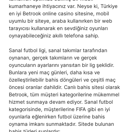
kumarhaneye ihtiyacınız var. Neyse ki, Türkiye
en iyi Betrook online casino sitesine, mobil
uyumlu bir siteye, araba kullanırken bir web
tarayıcısı kullanarak en sevdiğiniz oyunları
oynayabileceğiniz akıllı telefona sahip.
Sanal futbol ligi, sanal takımlar tarafından
oynanan, gerçek takımların ve gerçek
oyuncuların ayarlarını yansıtan bir lig şeklidir.
Bunlara yeni maç günleri, daha kısa ve
özelleştirilebilir bahis döngüleri ve çeşitli maç
öncesi oranlar dahildir. Canlı bahis sitesi olarak
Betrook, tüm müşteri kategorilerine mükemmel
hizmet sunmaya devam ediyor. Sanal futbol
kategorisinde, müşterilerine FIFA gibi en iyi
oyunlarla eğlenirken futbol üzerine bahis
oynama imkanı sunmaktadır. Sitede bulunan
bahis türleri şunlardır: