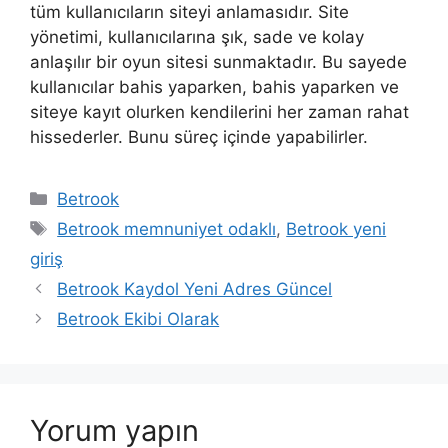
tüm kullanıcıların siteyi anlamasıdır. Site
yönetimi, kullanıcılarına şık, sade ve kolay
anlaşılır bir oyun sitesi sunmaktadır. Bu sayede
kullanıcılar bahis yaparken, bahis yaparken ve
siteye kayıt olurken kendilerini her zaman rahat
hissederler. Bunu süreç içinde yapabilirler.
Kategoriler
Betrook
Etiketler
Betrook memnuniyet odaklı
,
Betrook yeni
giriş
Yazı
Betrook Kaydol Yeni Adres Güncel
dolaşımı
Betrook Ekibi Olarak
Yorum yapın