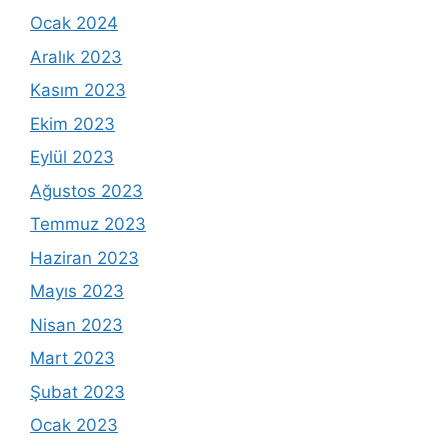
Ocak 2024
Aralık 2023
Kasım 2023
Ekim 2023
Eylül 2023
Ağustos 2023
Temmuz 2023
Haziran 2023
Mayıs 2023
Nisan 2023
Mart 2023
Şubat 2023
Ocak 2023