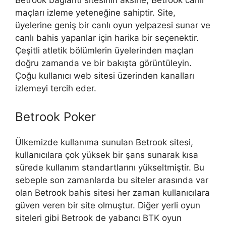
Betrook bağlantı sitesinin aksine, Betrook canlı
maçları izleme yeteneğine sahiptir. Site,
üyelerine geniş bir canlı oyun yelpazesi sunar ve
canlı bahis yapanlar için harika bir seçenektir.
Çeşitli atletik bölümlerin üyelerinden maçları
doğru zamanda ve bir bakışta görüntüleyin.
Çoğu kullanıcı web sitesi üzerinden kanalları
izlemeyi tercih eder.
Betrook Poker
Ülkemizde kullanıma sunulan Betrook sitesi,
kullanıcılara çok yüksek bir şans sunarak kısa
sürede kullanım standartlarını yükseltmiştir. Bu
sebeple son zamanlarda bu siteler arasında var
olan Betrook bahis sitesi her zaman kullanıcılara
güven veren bir site olmuştur. Diğer yerli oyun
siteleri gibi Betrook de yabancı BTK oyun