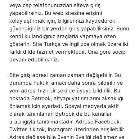
veya cep telefonunuzdan siteye giriş
yapabilirsiniz. Bu web sitesine erişimi
kolaylaştırmak için, bilgilerinizi kaydederek
güvendiğiniz bir yerden giriş yapabilirsiniz. Bunu
kendi kullandığınız araçlarla yapmaya özen
gösterin. Site Türkçe ve İngilizce olmak üzere iki
farklı dilde hizmet vermektedir. Ona göre seçip
devam edebilirsiniz.
Site giriş adresi zaman zaman değişebilir. Bu
durumda hukuki amacı daha sonra bildirilir ve
yeni adresi hızlı bir şekilde üyeye bildirilir. Bu
noktada Betrook, altyapı yatırımlarını aksaklığı
önlemek için ayarladı. Sosyal medyada aktif
olarak tanımlanan Betrook de bu kanallar
aracılığıyla tanıtılmaktadır. Adrese Facebook,
Twitter, tik tok, Instagram üzerinden erişilebilir.
Adres değişse bile üyenin üyeliği değişmez ve