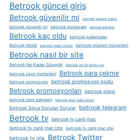
Betrook güncel giriş
Betrook güvenilir mi
betrook güvenli bahsi
betrook güvenlir mi
betrook instagram
betrook kalitesi
Betrook kaç oldu
betrook kullanıcıları
Betrook Mobil
betrook müşteri hizmetleri
betrook mobil slotlar
Betrook nasıl bir site
Betrook Ne Kadar Güvenilir
betrook ne tür bingo var
Betrook para çekme
betrook oyun hizmetleri
betrook promosyon kodu
betrook promosyon
Betrook promosyonları
betrook sitesi
betrook spor bahisleri
betrook spor i̇ade süresi
betrook telegram
Betrook Sıkça Sorulan Sorular
Betrook tv
betrook tv canli maç
betrook tv canli maç izle
betrook tv canli maç izle
Betrook Twitter
betrook tv izle