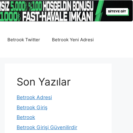
Betrook Twitter
Betrook Yeni Adresi
Son Yazılar
Betrook Adresi
Betrook Giriş
Betrook
Betrook Girişi Güvenilirdir