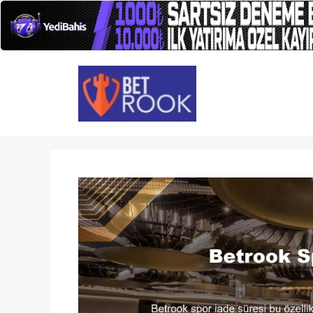
İçeriğe
atla