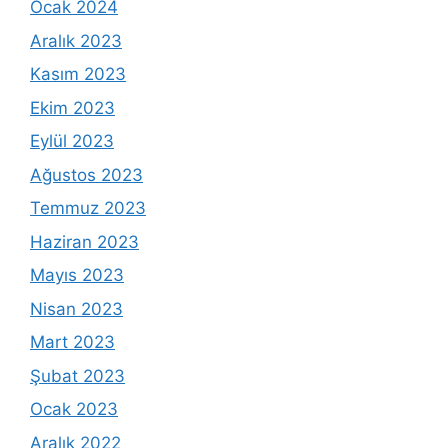
Ocak 2024
Aralık 2023
Kasım 2023
Ekim 2023
Eylül 2023
Ağustos 2023
Temmuz 2023
Haziran 2023
Mayıs 2023
Nisan 2023
Mart 2023
Şubat 2023
Ocak 2023
Aralık 2022