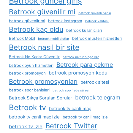
Betrook güncel giriş
Betrook güvenilir mi
betrook güvenli bahsi
betrook güvenlir mi
betrook instagram
betrook kalitesi
Betrook kaç oldu
betrook kullanıcıları
Betrook Mobil
betrook müşteri hizmetleri
betrook mobil slotlar
Betrook nasıl bir site
Betrook Ne Kadar Güvenilir
betrook ne tür bingo var
Betrook para çekme
betrook oyun hizmetleri
betrook promosyon kodu
betrook promosyon
Betrook promosyonları
betrook sitesi
betrook spor bahisleri
betrook spor i̇ade süresi
betrook telegram
Betrook Sıkça Sorulan Sorular
Betrook tv
betrook tv canli maç
betrook tv canli maç izle
betrook tv canli maç izle
Betrook Twitter
betrook tv izle