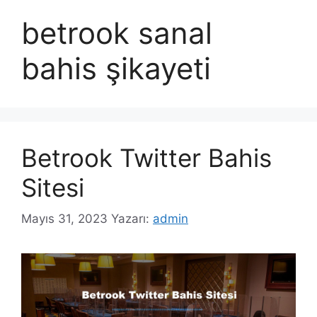
betrook sanal
bahis şikayeti
Betrook Twitter Bahis
Sitesi
Mayıs 31, 2023
Yazarı:
admin