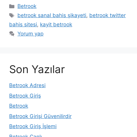
Kategoriler
Betrook
Etiketler
betrook sanal bahis şikayeti
,
betrook twitter
bahis sitesi
,
kayit betrook
Yorum yap
Son Yazılar
Betrook Adresi
Betrook Giriş
Betrook
Betrook Girişi Güvenilirdir
Betrook Giriş İşlemi
Betrook Canlı