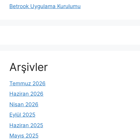
Betrook Uygulama Kurulumu
Arşivler
Temmuz 2026
Haziran 2026
Nisan 2026
Eylül 2025
Haziran 2025
Mayıs 2025