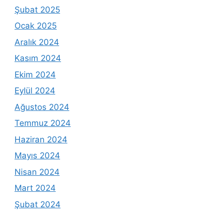
Şubat 2025
Ocak 2025
Aralık 2024
Kasım 2024
Ekim 2024
Eylül 2024
Ağustos 2024
Temmuz 2024
Haziran 2024
Mayıs 2024
Nisan 2024
Mart 2024
Şubat 2024