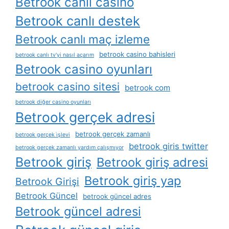
Betrook canlı casino
Betrook canlı destek
Betrook canlı maç izleme
betrook casino bahisleri
betrook canlı tv'yi nasıl açarım
Betrook casino oyunları
betrook casino sitesi
betrook com
betrook diğer casino oyunları
Betrook gerçek adresi
betrook gerçek zamanlı
betrook gerçek i̇şlevi
betrook giris twitter
betrook gerçek zamanlı yardım çalışmıyor
Betrook giriş
Betrook giriş adresi
Betrook giriş yap
Betrook Girişi
Betrook Güncel
betrook güncel adres
Betrook güncel adresi