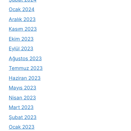
Ocak 2024
Aralık 2023
Kasım 2023
Ekim 2023
Eylül 2023
Ağustos 2023
Temmuz 2023
Haziran 2023
Mayıs 2023
Nisan 2023
Mart 2023
Şubat 2023
Ocak 2023