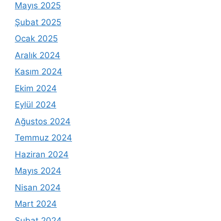
Mayıs 2025
Şubat 2025
Ocak 2025
Aralık 2024
Kasım 2024
Ekim 2024
Eylül 2024
Ağustos 2024
Temmuz 2024
Haziran 2024
Mayıs 2024
Nisan 2024
Mart 2024
Şubat 2024