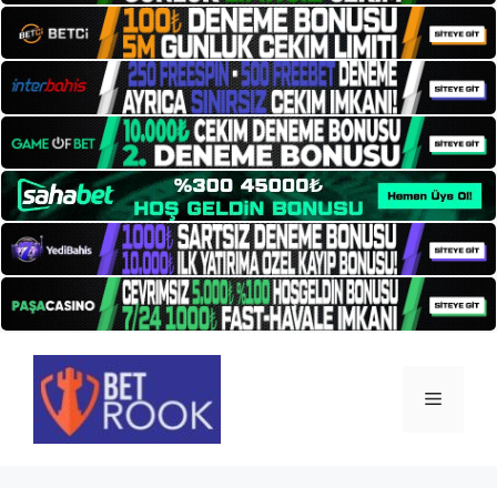
İçeriğe
atla
Menü