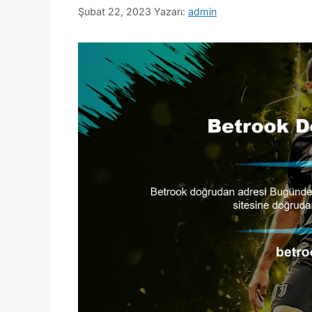
Şubat 22, 2023
Yazarı:
admin