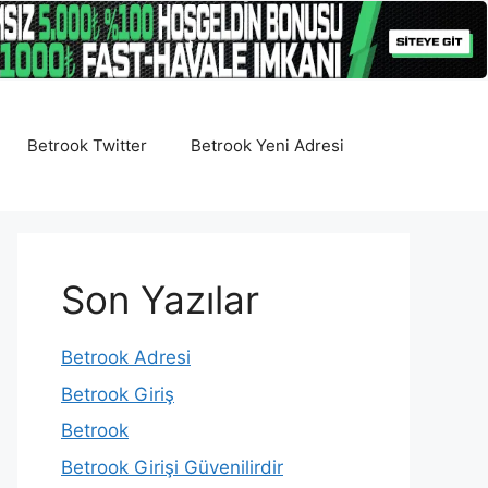
Betrook Twitter
Betrook Yeni Adresi
Son Yazılar
Betrook Adresi
Betrook Giriş
Betrook
Betrook Girişi Güvenilirdir