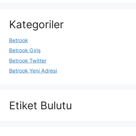
Kategoriler
Betrook
Betrook Giriş
Betrook Twitter
Betrook Yeni Adresi
Etiket Bulutu