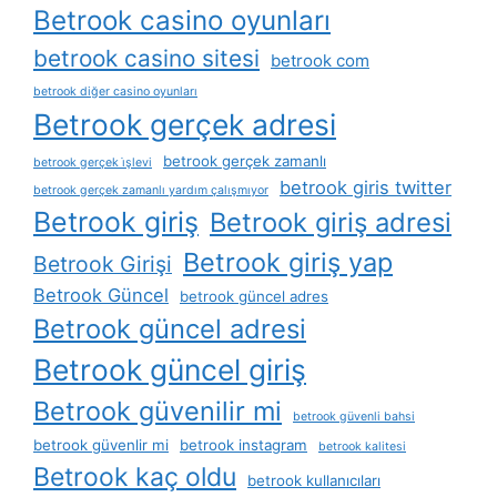
Betrook casino oyunları
betrook casino sitesi
betrook com
betrook diğer casino oyunları
Betrook gerçek adresi
betrook gerçek zamanlı
betrook gerçek i̇şlevi
betrook giris twitter
betrook gerçek zamanlı yardım çalışmıyor
Betrook giriş
Betrook giriş adresi
Betrook giriş yap
Betrook Girişi
Betrook Güncel
betrook güncel adres
Betrook güncel adresi
Betrook güncel giriş
Betrook güvenilir mi
betrook güvenli bahsi
betrook güvenlir mi
betrook instagram
betrook kalitesi
Betrook kaç oldu
betrook kullanıcıları