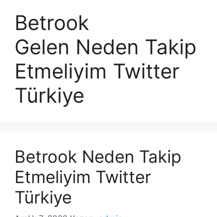
Betrook
Gelen Neden Takip
Etmeliyim Twitter
Türkiye
Betrook Neden Takip
Etmeliyim Twitter
Türkiye