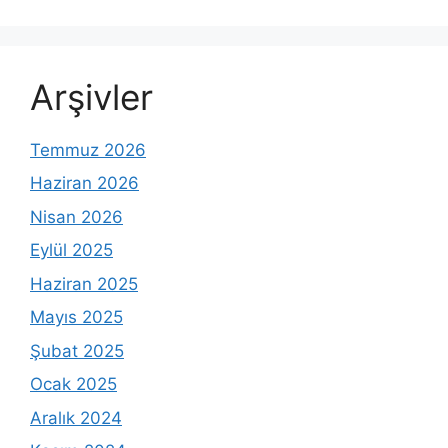
Arşivler
Temmuz 2026
Haziran 2026
Nisan 2026
Eylül 2025
Haziran 2025
Mayıs 2025
Şubat 2025
Ocak 2025
Aralık 2024