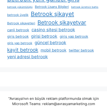
Betrook Lisans Bilgileri
betrook yükümlülüğü
betrook ücretsiz bahis
Betrook şikayet
betrook üyelik
Betrook şikayetvar
Betrook şikayetleri
casino sitesi betrook
canli betrook
girisi betrook
giris betrook
giris yap betrook
güncel betrook
giris yap betrook
kayit betrook
mobil betrook
twitter betrook
yeni adresi betrook
"Avrasya'nın en büyük reklam platformunda olmak için
Microsoft Teams:
reklam@avrasyamarketing.com