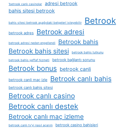
adresi betrook
'betrook canlı casinolar
bahis sitesi betrook
Betrook
bahis sitesi betrook aşağıdaki belgeleri i̇steyebilir
Betrook adresi
betrook adres
Betrook bahis
betrook adresi neden engellendi
Betrook bahis sitesi
betrook bahis tutkunu
betrook bağlantı sorunu
betrook bahis şeffaf hizmeti
Betrook bonus
betrook canli
Betrook canlı bahis
betrook canli maç izle
betrook canlı bahis sitesi
Betrook canlı casino
Betrook canlı destek
Betrook canlı maç izleme
betrook casino bahisleri
betrook canlı tv'yi nasıl açarım