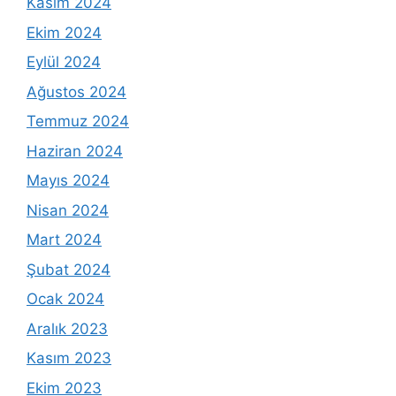
Kasım 2024
Ekim 2024
Eylül 2024
Ağustos 2024
Temmuz 2024
Haziran 2024
Mayıs 2024
Nisan 2024
Mart 2024
Şubat 2024
Ocak 2024
Aralık 2023
Kasım 2023
Ekim 2023