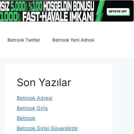
Betrook Twitter
Betrook Yeni Adresi
Son Yazılar
Betrook Adresi
Betrook Giriş
Betrook
Betrook Girişi Güvenilirdir