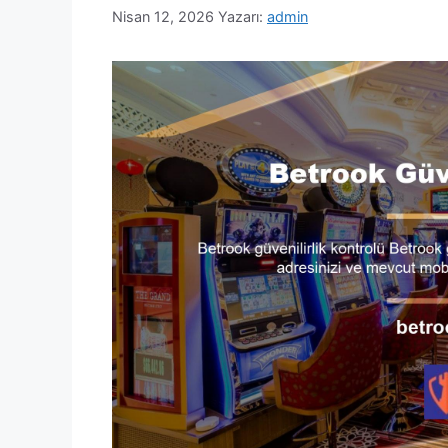
Nisan 12, 2026
Yazarı:
admin