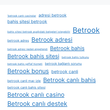
adresi betrook
'betrook canlı casinolar
bahis sitesi betrook
Betrook
bahis sitesi betrook aşağıdaki belgeleri i̇steyebilir
Betrook adresi
betrook adres
Betrook bahis
betrook adresi neden engellendi
Betrook bahis sitesi
betrook bahis tutkunu
betrook bağlantı sorunu
betrook bahis şeffaf hizmeti
Betrook bonus
betrook canli
Betrook canlı bahis
betrook canli maç izle
betrook canlı bahis sitesi
Betrook canlı casino
Betrook canlı destek