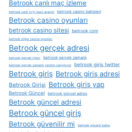
Betrook canlı maç izleme
betrook casino bahisleri
betrook canlı tv'yi nasıl açarım
Betrook casino oyunları
betrook casino sitesi
betrook com
betrook diğer casino oyunları
Betrook gerçek adresi
betrook gerçek zamanlı
betrook gerçek i̇şlevi
betrook giris twitter
betrook gerçek zamanlı yardım çalışmıyor
Betrook giriş
Betrook giriş adresi
Betrook giriş yap
Betrook Girişi
Betrook Güncel
betrook güncel adres
Betrook güncel adresi
Betrook güncel giriş
Betrook güvenilir mi
betrook güvenli bahsi