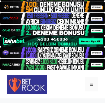
İçeriğe
atla
Menü