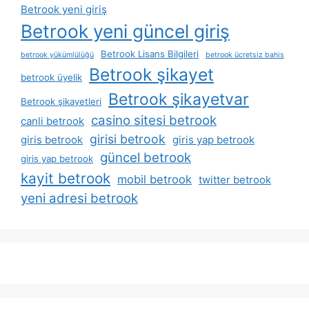
Betrook yeni giriş
Betrook yeni güncel giriş
Betrook Lisans Bilgileri
betrook yükümlülüğü
betrook ücretsiz bahis
Betrook şikayet
betrook üyelik
Betrook şikayetvar
Betrook şikayetleri
casino sitesi betrook
canli betrook
girisi betrook
giris betrook
giris yap betrook
güncel betrook
giris yap betrook
kayit betrook
mobil betrook
twitter betrook
yeni adresi betrook