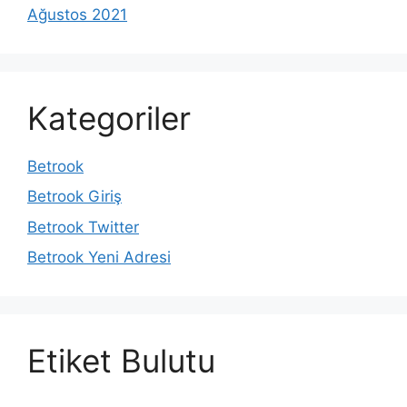
Ağustos 2021
Kategoriler
Betrook
Betrook Giriş
Betrook Twitter
Betrook Yeni Adresi
Etiket Bulutu