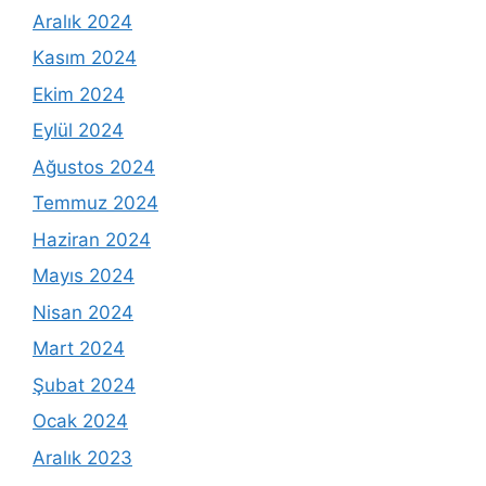
Aralık 2024
Kasım 2024
Ekim 2024
Eylül 2024
Ağustos 2024
Temmuz 2024
Haziran 2024
Mayıs 2024
Nisan 2024
Mart 2024
Şubat 2024
Ocak 2024
Aralık 2023