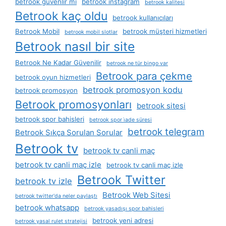
betrook güvenlir mi
betrook instagram
betrook kalitesi
Betrook kaç oldu
betrook kullanıcıları
Betrook Mobil
betrook müşteri hizmetleri
betrook mobil slotlar
Betrook nasıl bir site
Betrook Ne Kadar Güvenilir
betrook ne tür bingo var
Betrook para çekme
betrook oyun hizmetleri
betrook promosyon kodu
betrook promosyon
Betrook promosyonları
betrook sitesi
betrook spor bahisleri
betrook spor i̇ade süresi
betrook telegram
Betrook Sıkça Sorulan Sorular
Betrook tv
betrook tv canli maç
betrook tv canli maç izle
betrook tv canli maç izle
Betrook Twitter
betrook tv izle
Betrook Web Sitesi
betrook twitter'da neler paylaştı
betrook whatsapp
betrook yasadışı spor bahisleri
betrook yeni adresi
betrook yasal rulet stratejisi