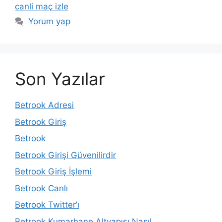
canli maç izle
Yorum yap
Son Yazılar
Betrook Adresi
Betrook Giriş
Betrook
Betrook Girişi Güvenilirdir
Betrook Giriş İşlemi
Betrook Canlı
Betrook Twitter’ı
Betrook Kumarhane Altyapısı Nasıl