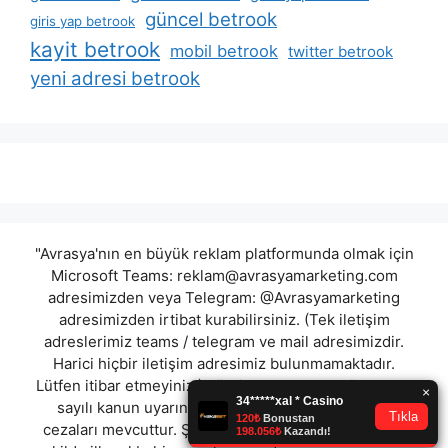
güncel betrook
giris yap betrook
kayit betrook
mobil betrook
twitter betrook
yeni adresi betrook
"Avrasya'nın en büyük reklam platformunda olmak için
Microsoft Teams:
reklam@avrasyamarketing.com
adresimizden veya Telegram: @Avrasyamarketing
adresimizden irtibat kurabilirsiniz. (Tek iletişim
adreslerimiz teams / telegram ve mail adresimizdir.
Harici hiçbir iletişim adresimiz bulunmamaktadır.
Lütfen itibar etmeyiniz.) Türkiye yasalarına göre 7258
sayılı kanun uyarınca yasa dışı bahis oynamanın
cezaları mevcuttur. Şu an bulunduğunuz site hiç bir