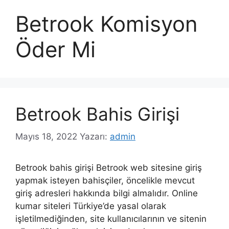
Betrook Komisyon
Öder Mi
Betrook Bahis Girişi
Mayıs 18, 2022
Yazarı:
admin
Betrook bahis girişi Betrook web sitesine giriş
yapmak isteyen bahisçiler, öncelikle mevcut
giriş adresleri hakkında bilgi almalıdır. Online
kumar siteleri Türkiye’de yasal olarak
işletilmediğinden, site kullanıcılarının ve sitenin