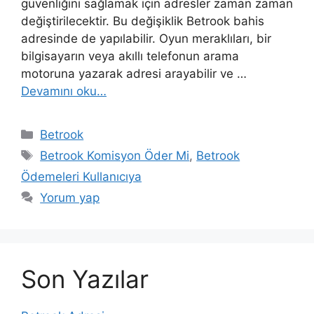
güvenliğini sağlamak için adresler zaman zaman
değiştirilecektir. Bu değişiklik Betrook bahis
adresinde de yapılabilir. Oyun meraklıları, bir
bilgisayarın veya akıllı telefonun arama
motoruna yazarak adresi arayabilir ve …
Devamını oku…
Kategoriler
Betrook
Etiketler
Betrook Komisyon Öder Mi
,
Betrook
Ödemeleri Kullanıcıya
Yorum yap
Son Yazılar