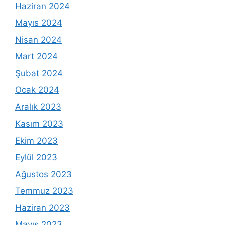
Haziran 2024
Mayıs 2024
Nisan 2024
Mart 2024
Şubat 2024
Ocak 2024
Aralık 2023
Kasım 2023
Ekim 2023
Eylül 2023
Ağustos 2023
Temmuz 2023
Haziran 2023
Mayıs 2023