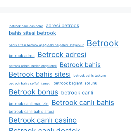
adresi betrook
'betrook canlı casinolar
bahis sitesi betrook
Betrook
bahis sitesi betrook aşağıdaki belgeleri i̇steyebilir
Betrook adresi
betrook adres
Betrook bahis
betrook adresi neden engellendi
Betrook bahis sitesi
betrook bahis tutkunu
betrook bağlantı sorunu
betrook bahis şeffaf hizmeti
Betrook bonus
betrook canli
Betrook canlı bahis
betrook canli maç izle
betrook canlı bahis sitesi
Betrook canlı casino
Betrook canlı destek