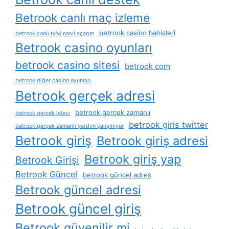
Betrook canlı maç izleme
betrook casino bahisleri
betrook canlı tv'yi nasıl açarım
Betrook casino oyunları
betrook casino sitesi
betrook com
betrook diğer casino oyunları
Betrook gerçek adresi
betrook gerçek zamanlı
betrook gerçek i̇şlevi
betrook giris twitter
betrook gerçek zamanlı yardım çalışmıyor
Betrook giriş
Betrook giriş adresi
Betrook giriş yap
Betrook Girişi
Betrook Güncel
betrook güncel adres
Betrook güncel adresi
Betrook güncel giriş
Betrook güvenilir mi