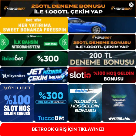
×
BETROOK GİRİŞ İÇİN TIKLAYINIZ!