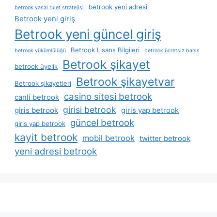
betrook yeni adresi
betrook yasal rulet stratejisi
Betrook yeni giriş
Betrook yeni güncel giriş
Betrook Lisans Bilgileri
betrook yükümlülüğü
betrook ücretsiz bahis
Betrook şikayet
betrook üyelik
Betrook şikayetvar
Betrook şikayetleri
casino sitesi betrook
canli betrook
girisi betrook
giris betrook
giris yap betrook
güncel betrook
giris yap betrook
kayit betrook
mobil betrook
twitter betrook
yeni adresi betrook