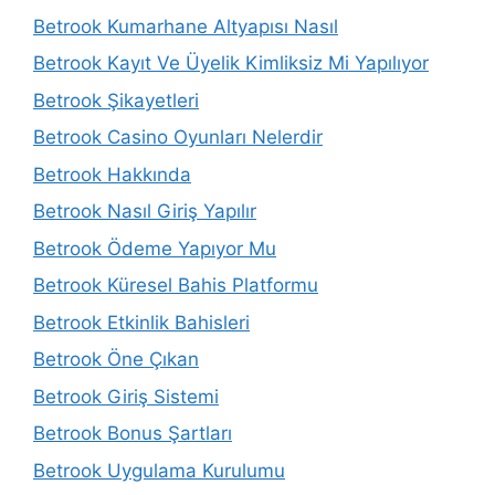
Betrook Kumarhane Altyapısı Nasıl
Betrook Kayıt Ve Üyelik Kimliksiz Mi Yapılıyor
Betrook Şikayetleri
Betrook Casino Oyunları Nelerdir
Betrook Hakkında
Betrook Nasıl Giriş Yapılır
Betrook Ödeme Yapıyor Mu
Betrook Küresel Bahis Platformu
Betrook Etkinlik Bahisleri
Betrook Öne Çıkan
Betrook Giriş Sistemi
Betrook Bonus Şartları
Betrook Uygulama Kurulumu