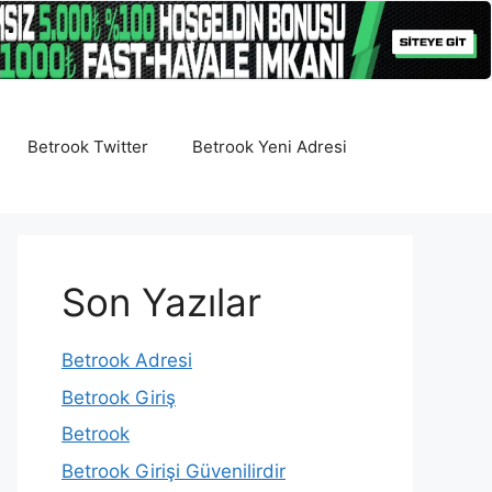
Betrook Twitter
Betrook Yeni Adresi
Son Yazılar
Betrook Adresi
Betrook Giriş
Betrook
Betrook Girişi Güvenilirdir