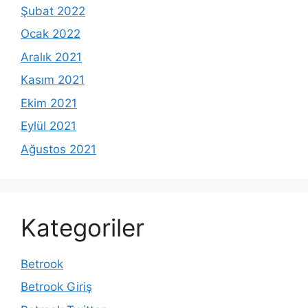
Şubat 2022
Ocak 2022
Aralık 2021
Kasım 2021
Ekim 2021
Eylül 2021
Ağustos 2021
Kategoriler
Betrook
Betrook Giriş