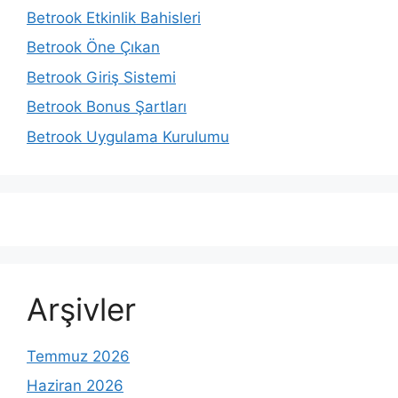
Betrook Etkinlik Bahisleri
Betrook Öne Çıkan
Betrook Giriş Sistemi
Betrook Bonus Şartları
Betrook Uygulama Kurulumu
Arşivler
Temmuz 2026
Haziran 2026