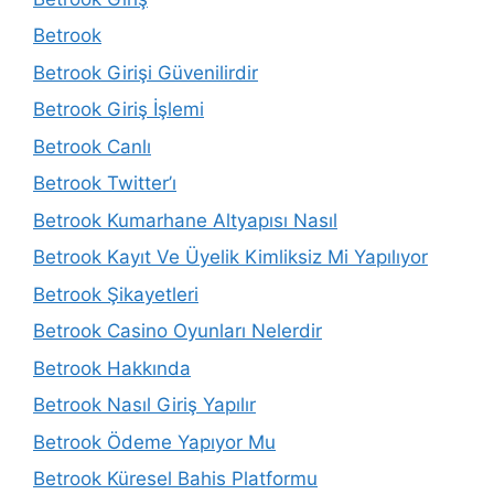
Betrook
Betrook Girişi Güvenilirdir
Betrook Giriş İşlemi
Betrook Canlı
Betrook Twitter’ı
Betrook Kumarhane Altyapısı Nasıl
Betrook Kayıt Ve Üyelik Kimliksiz Mi Yapılıyor
Betrook Şikayetleri
Betrook Casino Oyunları Nelerdir
Betrook Hakkında
Betrook Nasıl Giriş Yapılır
Betrook Ödeme Yapıyor Mu
Betrook Küresel Bahis Platformu