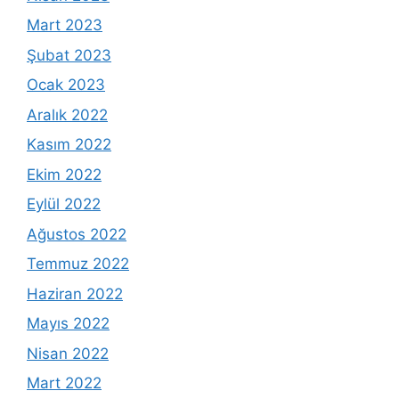
Mart 2023
Şubat 2023
Ocak 2023
Aralık 2022
Kasım 2022
Ekim 2022
Eylül 2022
Ağustos 2022
Temmuz 2022
Haziran 2022
Mayıs 2022
Nisan 2022
Mart 2022