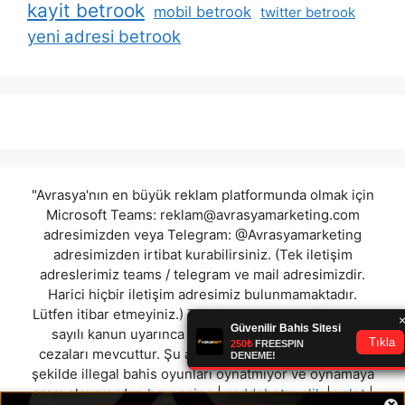
kayit betrook
mobil betrook
twitter betrook
yeni adresi betrook
"Avrasya'nın en büyük reklam platformunda olmak için
Microsoft Teams:
reklam@avrasyamarketing.com
adresimizden veya Telegram: @Avrasyamarketing
adresimizden irtibat kurabilirsiniz. (Tek iletişim
adreslerimiz teams / telegram ve mail adresimizdir.
Harici hiçbir iletişim adresimiz bulunmamaktadır.
Lütfen itibar etmeyiniz.) Türkiye yasalarına göre 7258
sayılı kanun uyarınca yasa dışı bahis oynamanın
cezaları mevcuttur. Şu an bulunduğunuz site hiç bir
şekilde illegal bahis oyunları oynatmıyor ve oynamaya
aracı olmuyordur.
baynesine
|
caddebetuyelik
|
xslot
|
×