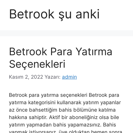
Betrook şu anki
Betrook Para Yatırma
Seçenekleri
Kasım 2, 2022
Yazarı:
admin
Betrook para yatırma seçenekleri Betrook para
yatırma kategorisini kullanarak yatırım yapanlar
az önce bahsettiğim bahis bölümüne katılma
hakkına sahiptir. Aktif bir aboneliğiniz olsa bile
yatırım yapmadan bahis yapamazsınız. Bahis
yapmak istiyorsanız, üye olduktan hemen sonra