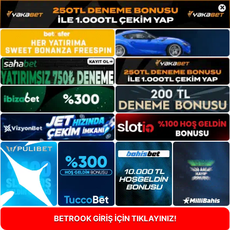
×
BETROOK GİRİŞ İÇİN TIKLAYINIZ!