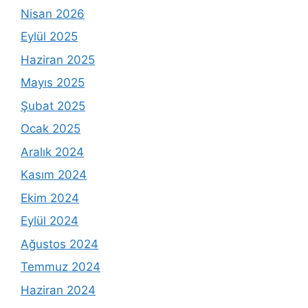
Nisan 2026
Eylül 2025
Haziran 2025
Mayıs 2025
Şubat 2025
Ocak 2025
Aralık 2024
Kasım 2024
Ekim 2024
Eylül 2024
Ağustos 2024
Temmuz 2024
Haziran 2024