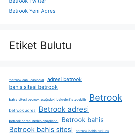
Betrook Twitter
Betrook Yeni Adresi
Etiket Bulutu
adresi betrook
'betrook canlı casinolar
bahis sitesi betrook
Betrook
bahis sitesi betrook aşağıdaki belgeleri i̇steyebilir
Betrook adresi
betrook adres
Betrook bahis
betrook adresi neden engellendi
Betrook bahis sitesi
betrook bahis tutkunu