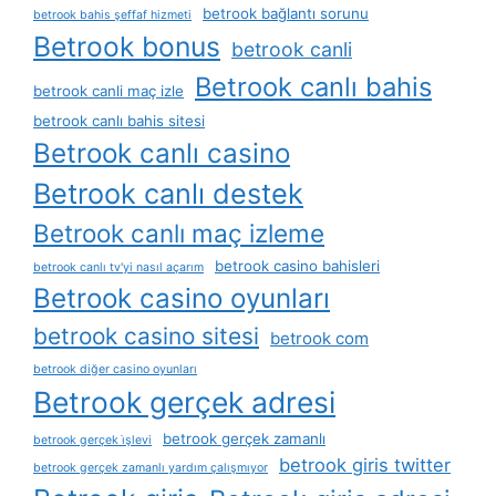
betrook bağlantı sorunu
betrook bahis şeffaf hizmeti
Betrook bonus
betrook canli
Betrook canlı bahis
betrook canli maç izle
betrook canlı bahis sitesi
Betrook canlı casino
Betrook canlı destek
Betrook canlı maç izleme
betrook casino bahisleri
betrook canlı tv'yi nasıl açarım
Betrook casino oyunları
betrook casino sitesi
betrook com
betrook diğer casino oyunları
Betrook gerçek adresi
betrook gerçek zamanlı
betrook gerçek i̇şlevi
betrook giris twitter
betrook gerçek zamanlı yardım çalışmıyor