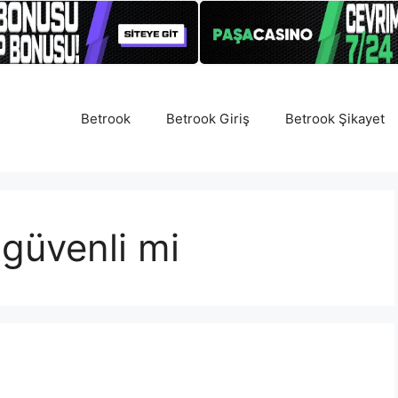
Betrook
Betrook Giriş
Betrook Şikayet
 güvenli mi