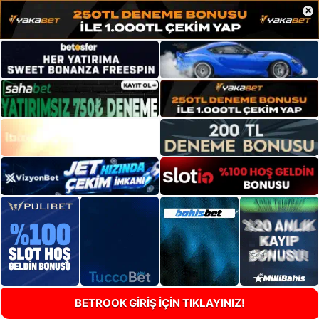
×
BETROOK GİRİŞ İÇİN TIKLAYINIZ!