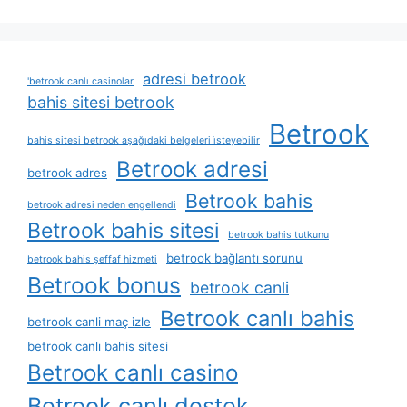
adresi betrook
'betrook canlı casinolar
bahis sitesi betrook
Betrook
bahis sitesi betrook aşağıdaki belgeleri i̇steyebilir
Betrook adresi
betrook adres
Betrook bahis
betrook adresi neden engellendi
Betrook bahis sitesi
betrook bahis tutkunu
betrook bağlantı sorunu
betrook bahis şeffaf hizmeti
Betrook bonus
betrook canli
Betrook canlı bahis
betrook canli maç izle
betrook canlı bahis sitesi
Betrook canlı casino
Betrook canlı destek