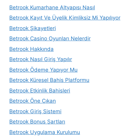
Betrook Kumarhane Altyapısı Nasıl
Betrook Kayıt Ve Üyelik Kimliksiz Mi Yapılıyor
Betrook Şikayetleri
Betrook Casino Oyunları Nelerdir
Betrook Hakkında
Betrook Nasıl Giriş Yapılır
Betrook Ödeme Yapıyor Mu
Betrook Küresel Bahis Platformu
Betrook Etkinlik Bahisleri
Betrook Öne Çıkan
Betrook Giriş Sistemi
Betrook Bonus Şartları
Betrook Uygulama Kurulumu