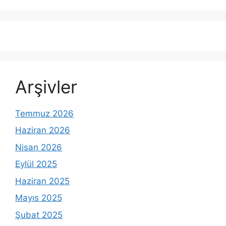
Arşivler
Temmuz 2026
Haziran 2026
Nisan 2026
Eylül 2025
Haziran 2025
Mayıs 2025
Şubat 2025