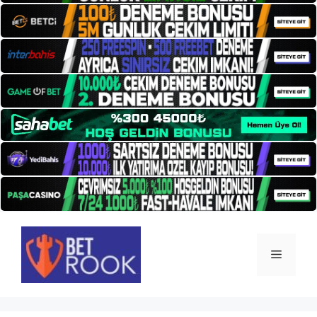
İçeriğe
atla
Menü