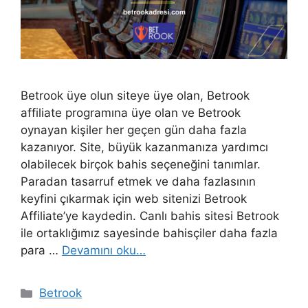
Betrook üye olun siteye üye olan, Betrook
affiliate programına üye olan ve Betrook
oynayan kişiler her geçen gün daha fazla
kazanıyor. Site, büyük kazanmanıza yardımcı
olabilecek birçok bahis seçeneğini tanımlar.
Paradan tasarruf etmek ve daha fazlasının
keyfini çıkarmak için web sitenizi Betrook
Affiliate’ye kaydedin. Canlı bahis sitesi Betrook
ile ortaklığımız sayesinde bahisçiler daha fazla
para …
Devamını oku…
Kategoriler
Betrook