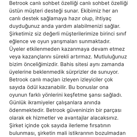
Betrook canlı sohbet özelliği canlı sohbet özelliği
üstün müşteri desteği sunar. Ekibimiz her an
canlı destek sağlamaya hazır olup, ihtiyaç
duyduğunuz anda yardım alabilmenizi sağlar.
Şirketimiz siz değerli müşterilerimize birinci sınıf
eğlence ve oyun yarışmaları sunmaktadır.
Üyeler etkilenmeden kazanmaya devam etmez
veya kazançlarını sürekli artırmaz. Mutluluğunuz
bizim önceliğimizdir. Bahis sitesi aynı zamanda
üyelerine beklenmedik sürprizler de sunuyor.
Betrook canlı maçları izleyen izleyiciler çok
sayıda ödül kazanabilir. Bu bonuslar ona
oyunun farklı yönlerini keşfetme şansı sağladı.
Günlük ikramiyeler çalışanlara anında
ödenmektedir. Betrook güveninizin bir parçası
olarak ek hizmetler ve avantajlar alacaksınız.
Şirket içinde çok sayıda ilerleme fırsatının
bulunması, şirketin mali istikrarının bozulmadan