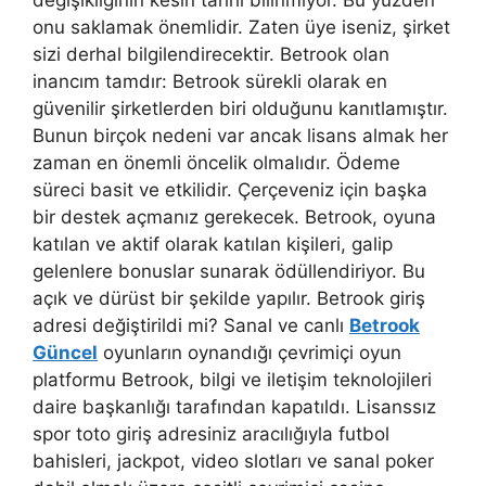
onu saklamak önemlidir. Zaten üye iseniz, şirket
sizi derhal bilgilendirecektir. Betrook olan
inancım tamdır: Betrook sürekli olarak en
güvenilir şirketlerden biri olduğunu kanıtlamıştır.
Bunun birçok nedeni var ancak lisans almak her
zaman en önemli öncelik olmalıdır. Ödeme
süreci basit ve etkilidir. Çerçeveniz için başka
bir destek açmanız gerekecek. Betrook, oyuna
katılan ve aktif olarak katılan kişileri, galip
gelenlere bonuslar sunarak ödüllendiriyor. Bu
açık ve dürüst bir şekilde yapılır. Betrook giriş
adresi değiştirildi mi? Sanal ve canlı
Betrook
Güncel
oyunların oynandığı çevrimiçi oyun
platformu Betrook, bilgi ve iletişim teknolojileri
daire başkanlığı tarafından kapatıldı. Lisanssız
spor toto giriş adresiniz aracılığıyla futbol
bahisleri, jackpot, video slotları ve sanal poker