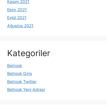
Kasım 2021
Ekim 2021
Eylül 2021
Ağustos 2021
Kategoriler
Betrook
Betrook Giriş
Betrook Twitter
Betrook Yeni Adresi