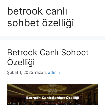
betrook canlı
sohbet özelliği
Betrook Canlı Sohbet
Özelliği
Şubat 1, 2025
Yazarı:
admin