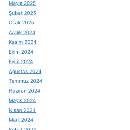
Mayıs 2025
Şubat 2025
Ocak 2025
Aralık 2024
Kasım 2024
Ekim 2024
Eylül 2024
Ağustos 2024
Temmuz 2024
Haziran 2024
Mayıs 2024
Nisan 2024
Mart 2024
Şubat 2024