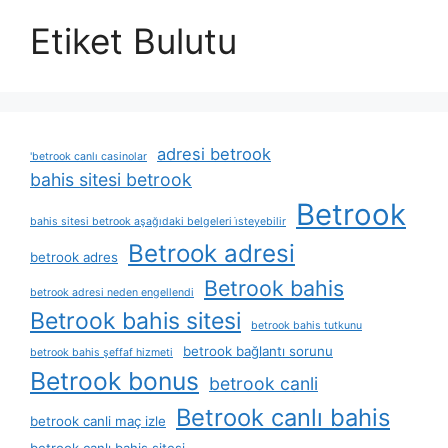
Etiket Bulutu
adresi betrook
'betrook canlı casinolar
bahis sitesi betrook
Betrook
bahis sitesi betrook aşağıdaki belgeleri i̇steyebilir
Betrook adresi
betrook adres
Betrook bahis
betrook adresi neden engellendi
Betrook bahis sitesi
betrook bahis tutkunu
betrook bağlantı sorunu
betrook bahis şeffaf hizmeti
Betrook bonus
betrook canli
Betrook canlı bahis
betrook canli maç izle