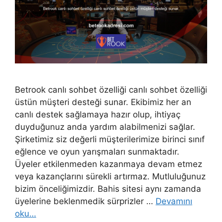
Betrook canlı sohbet özelliği canlı sohbet özelliği
üstün müşteri desteği sunar. Ekibimiz her an
canlı destek sağlamaya hazır olup, ihtiyaç
duyduğunuz anda yardım alabilmenizi sağlar.
Şirketimiz siz değerli müşterilerimize birinci sınıf
eğlence ve oyun yarışmaları sunmaktadır.
Üyeler etkilenmeden kazanmaya devam etmez
veya kazançlarını sürekli artırmaz. Mutluluğunuz
bizim önceliğimizdir. Bahis sitesi aynı zamanda
üyelerine beklenmedik sürprizler …
Devamını
oku…