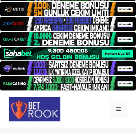
İçeriğe
atla
Menü