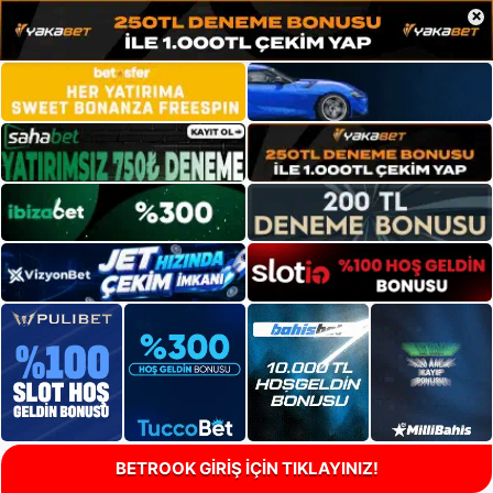
×
BETROOK GİRİŞ İÇİN TIKLAYINIZ!