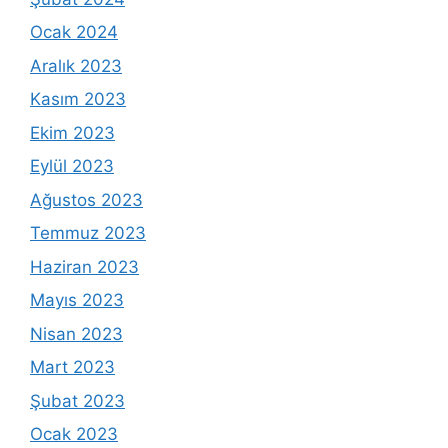
Ocak 2024
Aralık 2023
Kasım 2023
Ekim 2023
Eylül 2023
Ağustos 2023
Temmuz 2023
Haziran 2023
Mayıs 2023
Nisan 2023
Mart 2023
Şubat 2023
Ocak 2023